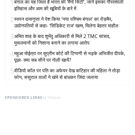
1
बंगाल का यह जिला है भारत की ‘मैंगो सिटी’, जानें इसका गौरवशाली
इतिहास और आम की खूबियों के बारे में
2
स्वपन दासगुप्ता ने पेश किया ‘नया पश्चिम बंगाल’ का रोडमैप,
उद्योगपतियों से कहा- ‘सिंडिकेट राज’ खत्म, मिलेगा बेहतर माहौल
3
अमित शाह के बाद शुभेंदु अधिकारी से मिले 2 TMC सांसद,
मुसलमानों को निशाना बनाने का लगाया आरोप
4
महुआ मोईत्रा पर सुप्रीम कोर्ट की टिप्पणी से भड़के अभिजीत दीपके,
पूछा- क्या सब सीने पर गोली खायें?
5
वीडियो कॉल पर पति का अफेयर देख कटिहार की महिला ने तोड़ा
फोन, ससुराल वालों ने खंभे से बांधकर जिंदा जलाया
SPONSORED LINKS
by Taboola