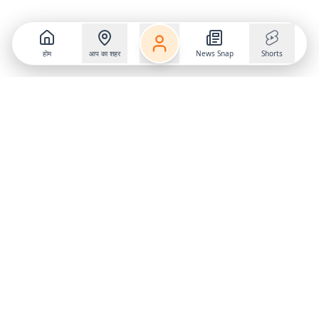
होम
आप का शहर
News Snap
Shorts
Follow us on
X
Download Mobile App
State
›
Jharkhand
›
Hindi News
Gumla News