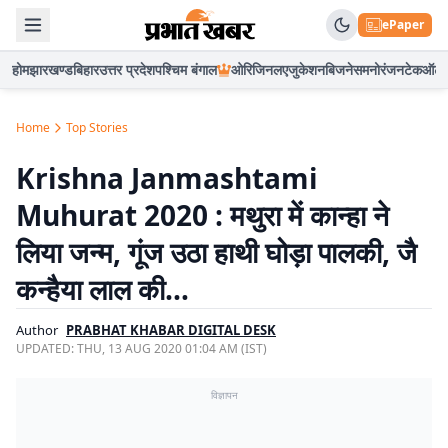
ePaper
होम
झारखण्ड
बिहार
उत्तर प्रदेश
पश्चिम बंगाल
ओरिजिनल
एजुकेशन
बिजनेस
मनोरंजन
टेक
ऑटो
Home
Top Stories
Krishna Janmashtami
Muhurat 2020 : मथुरा में कान्हा ने
लिया जन्म, गूंज उठा हाथी घोड़ा पालकी, जै
कन्हैया लाल की…
Author
PRABHAT KHABAR DIGITAL DESK
UPDATED:
THU, 13 AUG 2020 01:04 AM (IST)
विज्ञापन