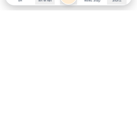
होम
आप का शहर
News Snap
Shorts
Follow us on
X
Download Mobile App
State
›
Jharkhand
›
Hindi News
Gumla News
Bihar News
Dumka News
Delhi News
Ranchi News
Odisha News
Bokaro News