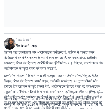
लेखक के बारे में
By
शिवानी शाह
शिवानी शाह टेक्नोलॉजी और ऑटोमोबाइल जर्नलिस्ट हैं. वर्तमान में प्रभात खबर
डिजिटल में वह कंटेंट राइटर के रूप में काम कर रही हैं. वह स्मार्टफोन्स, टेलीकॉम
अपडेट्स, टिप्स एंड ट्रिक्स, आर्टिफिशियल इंटेलिजेंस (AI), गैजेट्स, बायर्स गाइड और
ऑटोमोबाइल से जुड़ी खबरों को कवर करती हैं.
टेक्नोलॉजी सेक्टर में शिवानी शाह की मजबूत पकड़ स्मार्टफोन लॉन्च/रिव्यूज, गैजेट
रिव्यूज, टिप्स एंड ट्रिक्स, बायर्स गाइड, टेलीकॉम अपडेट्स, AI टूल्स/फीचर्स और
ट्रेंडिंग टेक टॉपिक्स से जुड़े विषयों में है. ऑटोमोबाइल सेक्टर में वह नई कार/बाइक/
स्कूटर्स की लॉन्चिंग, गाड़ियों के फीचर्स, बायर्स गाइड, इलेक्ट्रिक व्हीकल्स (EV), ट्रेंडिंग
ऑटो टॉपिक्स और अपडेट्स पर रिसर्च-बेस्ड कंटेंट लिखती हैं. उनकी कोशिश रहती है
शिवानी शाह ने साल 2020 में करीम सिटी कॉलेज, जमशेदपुर से पत्रकारिता में
कि हर खबर सिर्फ लॉन्च और फीचर्स की जानकारी तक सीमित न रहे, बल्कि पाठकों को
ग्रेजुएशन और साल 2024 में अपेक्स यूनिवर्सिटी, जयपुर से मास्टर्स की पढ़ाई पूरी की.
यह भी समझ आए कि वह उनके लिए कितनी काम की है.