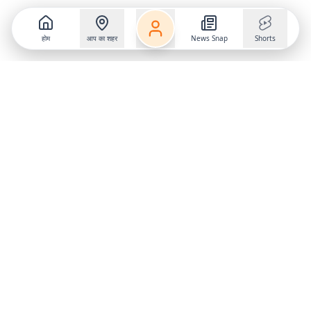
होम
आप का शहर
News Snap
Shorts
Follow us on
X
Download Mobile App
State
›
Jharkhand
›
Hindi News
Gumla News
Bihar News
Dumka News