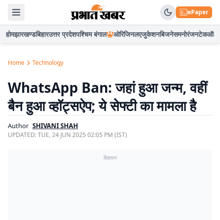
ePaper
होम
झारखण्ड
बिहार
उत्तर प्रदेश
पश्चिम बंगाल
ओरिजिनल
एजुकेशन
बिजनेस
मनोरंजन
टेक
ऑटो
Home
Technology
WhatsApp Ban: जहां हुआ जन्म, वहीं
बैन हुआ व्हॉट्सऐप; ये सेफ्टी का मामला है
Author
SHIVANI SHAH
UPDATED:
TUE, 24 JUN 2025 02:05 PM (IST)
विज्ञापन