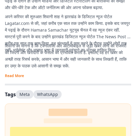
पढ़ाई के दौरान ही उन्होंने मीडिया और डिजिटल स्टोरीटेलिंग की बारीकियों को समझा
और धीरे-धीरे टेक और ऑटो जर्नलिज्म की ओर अपना फोकस बढ़ाया.
अपने करियर की शुरुआत शिवानी शाह ने झारखंड के डिजिटल न्यूज पोर्टल
Lagatar.com
से की, जहां करीब एक साल तक उन्होंने काम किया. इसके बाद जयपुर
में पढ़ाई के दौरान Hamara Samachar यूट्यूब चैनल में वह न्यूज एंकर रहीं.
मास्टर्स पूरी करने के बाद उन्होंने झारखंड डिजिटल न्यूज पोर्टल The News Post में
करीब एक साल तक काम किया. इन संस्थानों में काम करने के दौरान उन्होंने लोगों तक
शिवानी का मानना है कि टेक्नोलॉजी और ऑटोमोबाइल से जुड़ी खबरें लोगों की रोजमर्रा
सही, भरोसेमंद और आसान भाषा में जानकारी पहुंचाने का अनुभव हासिल किया.
की जिंदगी और खरीदारी के फैसलों को प्रभावित करती हैं. इसलिए वह हर खबर को
अच्छी तरह रिसर्च करके, आसान भाषा में और सही जानकारी के साथ लिखती हैं, ताकि
हर उम्र के पाठक उसे आसानी से समझ सकें.
Read More
Tags
Meta
WhatsApp