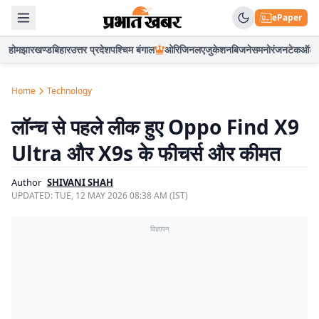
ePaper
होम
झारखण्ड
बिहार
उत्तर प्रदेश
पश्चिम बंगाल
ओरिजिनल
एजुकेशन
बिजनेस
मनोरंजन
टेक
ऑटो
Home
Technology
लॉन्च से पहले लीक हुए Oppo Find X9
Ultra और X9s के फीचर्स और कीमत
Author
SHIVANI SHAH
UPDATED:
TUE, 12 MAY 2026 08:38 AM (IST)
विज्ञापन