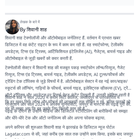
लेखक के बारे में
By
शिवानी शाह
शिवानी शाह टेक्नोलॉजी और ऑटोमोबाइल जर्नलिस्ट हैं. वर्तमान में प्रभात खबर
डिजिटल में वह कंटेंट राइटर के रूप में काम कर रही हैं. वह स्मार्टफोन्स, टेलीकॉम
अपडेट्स, टिप्स एंड ट्रिक्स, आर्टिफिशियल इंटेलिजेंस (AI), गैजेट्स, बायर्स गाइड और
ऑटोमोबाइल से जुड़ी खबरों को कवर करती हैं.
टेक्नोलॉजी सेक्टर में शिवानी शाह की मजबूत पकड़ स्मार्टफोन लॉन्च/रिव्यूज, गैजेट
रिव्यूज, टिप्स एंड ट्रिक्स, बायर्स गाइड, टेलीकॉम अपडेट्स, AI टूल्स/फीचर्स और
ट्रेंडिंग टेक टॉपिक्स से जुड़े विषयों में है. ऑटोमोबाइल सेक्टर में वह नई कार/बाइक/
स्कूटर्स की लॉन्चिंग, गाड़ियों के फीचर्स, बायर्स गाइड, इलेक्ट्रिक व्हीकल्स (EV), ट्रेंडिंग
ऑटो टॉपिक्स और अपडेट्स पर रिसर्च-बेस्ड कंटेंट लिखती हैं. उनकी कोशिश रहती है
शिवानी शाह ने साल 2020 में करीम सिटी कॉलेज, जमशेदपुर से पत्रकारिता में
कि हर खबर सिर्फ लॉन्च और फीचर्स की जानकारी तक सीमित न रहे, बल्कि पाठकों को
ग्रेजुएशन और साल 2024 में अपेक्स यूनिवर्सिटी, जयपुर से मास्टर्स की पढ़ाई पूरी की.
यह भी समझ आए कि वह उनके लिए कितनी काम की है.
पढ़ाई के दौरान ही उन्होंने मीडिया और डिजिटल स्टोरीटेलिंग की बारीकियों को समझा
और धीरे-धीरे टेक और ऑटो जर्नलिज्म की ओर अपना फोकस बढ़ाया.
अपने करियर की शुरुआत शिवानी शाह ने झारखंड के डिजिटल न्यूज पोर्टल
Lagatar.com
से की, जहां करीब एक साल तक उन्होंने काम किया. इसके बाद जयपुर