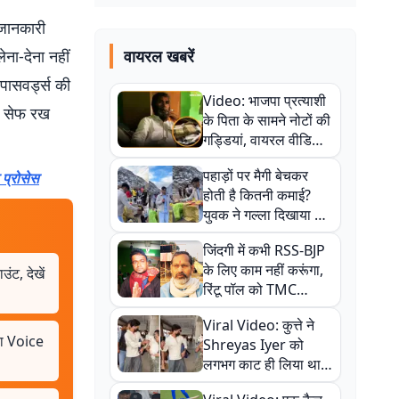
 जानकारी
ना-देना नहीं
वायरल खबरें
पासवर्ड्स की
Video: भाजपा प्रत्याशी
म सेफ रख
के पिता के सामने नोटों की
गड्डियां, वायरल वीडियो
से राजनीति में उबाल,
पहाड़ों पर मैगी बेचकर
 प्रोसेस
अजित महतो बोले- TMC
होती है कितनी कमाई?
की गंदी चाल
युवक ने गल्ला दिखाया तो
नौकरी वालों के खड़े हो गए
जिंदगी में कभी RSS-BJP
कान
के लिए काम नहीं करूंगा,
ंट, देखें
रिंटू पॉल को TMC
ऑफिस में ले जाकर पीटा,
Viral Video: कुत्ते ने
Video वायरल
ला Voice
Shreyas Iyer को
लगभग काट ही लिया था,
न्यूजीलैंड सीरीज से पहले