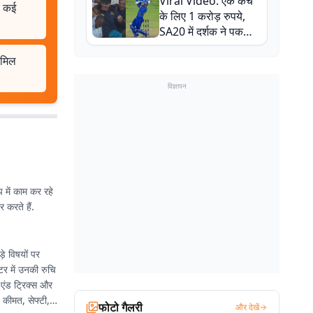
Viral Video: एक कैच
बाल-बाल बचे
ए कई
के लिए 1 करोड़ रुपये,
SA20 में दर्शक ने पकड़ा
एक हाथ से गजब का कैच
 मिल
विज्ञापन
 में काम कर रहे
 करते हैं.
े विषयों पर
्टर में उनकी रुचि
 एंड ट्रिक्स और
, कीमत, सेफ्टी,
फोटो गैलरी
और देखें