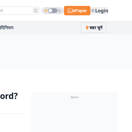
h news
Login
ePaper
पिनियन
शहर चुनें
sword?
विज्ञापन