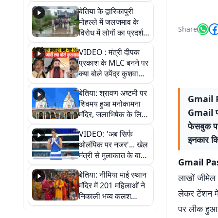
पुल
बेतिया के द्वारिकापुरी
मोहल्ले में जलजमाव के
Share
विरोध में लोगों का प्रदर्शन,
स्थायी समाधान की मांग
VIDEO : मंत्री दीपक
प्रकाश के MLC बनने पर
क्या बोले उपेंद्र कुशवाहा,
सुनिए
बेतिया: श्रावण अष्टमी पर
Gmail Pa
शिवमय हुआ मनोकामना
Gmail पा
मंदिर, जलाभिषेक के लिए
लगी लंबी कतारें
फेसबुक प
VIDEO: 'अब सिर्फ
इनकार कि
ओलंपिक पर नजर'... खेल
मंत्री से मुलाकात के बाद
Gmail Pa
जैसमीन लंबोरिया का बड़ा
बेतिया: नीमिया माई स्थान
बयान
लाखों जीमेल 
मंदिर में 201 महिलाओं ने
लेकर टेंशन म
निकाली भव्य कलश
शोभायात्रा, शिवलिंग
पर लीक हुआ 
प्राण-प्रतिष्ठा महोत्सव