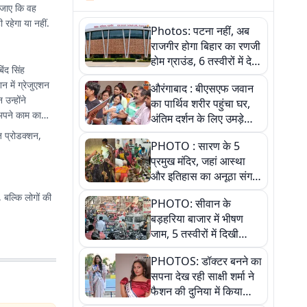
 जाए कि वह
रहेगा या नहीं.
Photos: पटना नहीं, अब
राजगीर होगा बिहार का रणजी
होम ग्राउंड, 6 तस्वीरों में देखें
िंद सिंह
नए स्टेडियम की पूरी कहानी
 में ग्रेजुएशन
औरंगाबाद : बीएसएफ जवान
उन्होंने
का पार्थिव शरीर पहुंचा घर,
 अपने काम का
अंतिम दर्शन के लिए उमड़े
लोग
 प्रोडक्शन,
PHOTO : सारण के 5
प्रमुख मंदिर, जहां आस्था
और इतिहास का अनूठा संगम,
तस्वीरों में जानिए
 बल्कि लोगों की
PHOTO: सीवान के
बड़हरिया बाजार में भीषण
जाम, 5 तस्वीरों में दिखी
अव्यवस्था
PHOTOS: डॉक्टर बनने का
सपना देख रही साक्षी शर्मा ने
फैशन की दुनिया में किया
कमाल,जानिए बेगूसराय की