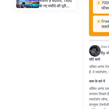
सकता है बदलाव, TRAI
7000
3
के नए मसौदे की पूरी
फीचर्
डिटेल जानिए
Free
4
सकते 
लेखक के 
By
अ
शॉर्ट बायो
अंकित आनंद टेक्
हैं. वे स्मार्टफ
काम के बारे में
अंकित आनंद एक ट
लगातार लिखते हैं
स्मार्टफोन लॉन्च
कंज्यूमर टेक्नोलॉ