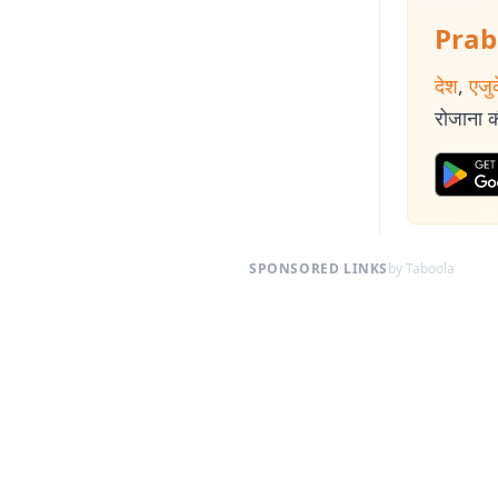
Prab
देश
,
एजु
रोजाना की
SPONSORED LINKS
by Taboola