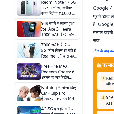
Redmi Note 17 5G
भारत में लॉन्च, खरीदते
Google ने इ
वक्त मिलेगा ₹3,000 का
पुराने डाटा 
इंस्टेंट डिस्काउंट, देखें
949 रुपये में लॉन्च हुआ
है. Google 
कीमत-खासियत
Itel Ace 3 Heera,
तलाश करती र
1000mAh बैटरी और
हिंदी बोलने वाला Voice
सकें.
7000mAh बैटरी वाला
Assistant भी मिलेगा
5G फोन लेकर आ रही है
मौत के बाद क्
Realme, लॉन्च से पहले
कन्फर्म हुए कई फीचर्स
प्रभा
Free Fire MAX
Redeem Codes: 6
अगस्त के नए रिडीम
Redmi
1
कोड्स एक्टिव, मुफ्त में
कीम
Nothing ने लॉन्च किए
मिल सकते हैं डायमंड्स,
CMF Clip Pro
गन स्किन और
949 
2
ईयरबड्स, केस पर मिलेगा
एक्सक्लूसिव रिवॉर्ड्स
Assi
Smart Dial, 10 घंटे
4G-5G प्राइसिंग में आ
तक का बैटरी बैकअप