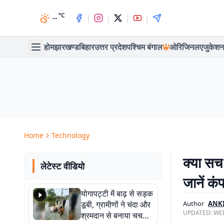
°C
|
|
|
|
--
होम
झारखण्ड
बिहार
उत्तर प्रदेश
पश्चिम बंगाल
ओरिजिनल
एजुकेशन
Home
Technology
क्या स
लेटेस्ट वीडियो
जानें कं
योगापट्टी में बाढ़ से सड़क
डूबी, ग्रामीणों ने चंदा और
Author
ANK
UPDATED:
WED
श्रमदान से बनाया चचरी