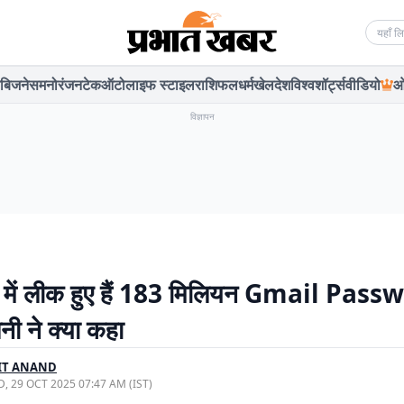
Searc
बिजनेस
मनोरंजन
टेक
ऑटो
लाइफ स्टाइल
राशिफल
धर्म
खेल
देश
विश्व
शॉर्ट्स
वीडियो
ओ
विज्ञापन
च में लीक हुए हैं 183 मिलियन Gmail Pas
पनी ने क्या कहा
IT ANAND
, 29 OCT 2025 07:47 AM (IST)