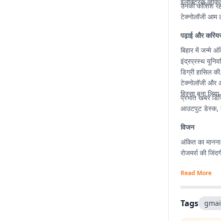
इलेक्ट्रिक व्हीक
उनकी कोशिश रहती
टेक्नोलॉजी आम ल
पढ़ाई और करिय
बिहार में जन्मे 
इंद्रप्रस्थ यून
डिग्री हासिल की.
टेक्नोलॉजी और ऑ
हिस्सा बना लिया.
प्रभात खबर डिजि
आउटपुट डेस्क, क
विजन
अंकित का मानना 
रोजमर्रा की जिं
Read More
Tags
gmai