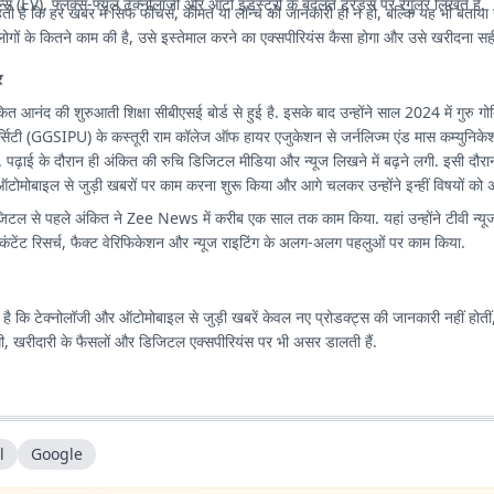
ल्स (EV), फ्लेक्स-फ्यूल टेक्नोलॉजी और ऑटो इंडस्ट्री के बदलते ट्रेंड्स पर रेगुलर लिखते हैं.
 है कि हर खबर में सिर्फ फीचर्स, कीमत या लॉन्च की जानकारी ही न हो, बल्कि यह भी बताया
ोगों के कितने काम की है, उसे इस्तेमाल करने का एक्सपीरियंस कैसा होगा और उसे खरीदना सही 
र
अंकित आनंद की शुरुआती शिक्षा सीबीएसई बोर्ड से हुई है. इसके बाद उन्होंने साल 2024 में गुरु गोब
िवर्सिटी (GGSIPU) के कस्तूरी राम कॉलेज ऑफ हायर एजुकेशन से जर्नलिज्म एंड मास कम्युनिकेशन
 पढ़ाई के दौरान ही अंकित की रुचि डिजिटल मीडिया और न्यूज लिखने में बढ़ने लगी. इसी दौरान 
टोमोबाइल से जुड़ी खबरों पर काम करना शुरू किया और आगे चलकर उन्होंने इन्हीं विषयों को
टल से पहले अंकित ने Zee News में करीब एक साल तक काम किया. यहां उन्होंने टीवी न्यूज
ंटेंट रिसर्च, फैक्ट वेरिफिकेशन और न्यूज राइटिंग के अलग-अलग पहलुओं पर काम किया.
है कि टेक्नोलॉजी और ऑटोमोबाइल से जुड़ी खबरें केवल नए प्रोडक्ट्स की जानकारी नहीं होतीं,
दगी, खरीदारी के फैसलों और डिजिटल एक्सपीरियंस पर भी असर डालती हैं.
l
Google