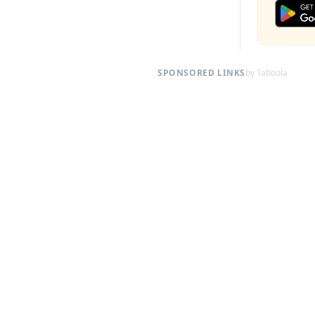
SPONSORED LINKS
by Taboola