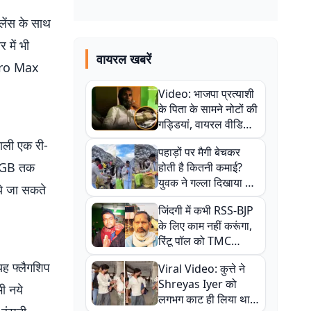
लेंस के साथ
में भी
वायरल खबरें
 Pro Max
Video: भाजपा प्रत्याशी
के पिता के सामने नोटों की
गड्डियां, वायरल वीडियो
से राजनीति में उबाल,
ाली एक री-
पहाड़ों पर मैगी बेचकर
अजित महतो बोले- TMC
ं 8GB तक
होती है कितनी कमाई?
की गंदी चाल
युवक ने गल्ला दिखाया तो
िये जा सकते
नौकरी वालों के खड़े हो गए
जिंदगी में कभी RSS-BJP
कान
के लिए काम नहीं करूंगा,
रिंटू पॉल को TMC
ऑफिस में ले जाकर पीटा,
ह फ्लैगशिप
Viral Video: कुत्ते ने
Video वायरल
Shreyas Iyer को
ी नये
लगभग काट ही लिया था,