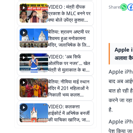
स्थायी समाधान की मांग
VIDEO : मंत्री दीपक
Share
प्रकाश के MLC बनने पर
क्या बोले उपेंद्र कुशवाहा,
सुनिए
बेतिया: श्रावण अष्टमी पर
शिवमय हुआ मनोकामना
मंदिर, जलाभिषेक के लिए
Apple iP
लगी लंबी कतारें
VIDEO: 'अब सिर्फ
अलावा कै
ओलंपिक पर नजर'... खेल
मंत्री से मुलाकात के बाद
Apple iPh
जैसमीन लंबोरिया का बड़ा
बाद अब आईफ
बेतिया: नीमिया माई स्थान
बयान
मंदिर में 201 महिलाओं ने
बात हो रही ह
निकाली भव्य कलश
करने जा रह
शोभायात्रा, शिवलिंग
VIDEO: कलकत्ता
प्राण-प्रतिष्ठा महोत्सव
है.
हाईकोर्ट में अभिषेक बनर्जी
शुरू
की याचिका खारिज, जानें
Apple iPhon
क्या है पूरा मामला
पेश किया जा