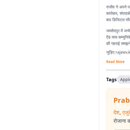
राजीव ने अपने प
कारोबार, संपाद
बाद डिजिटल प्लैट
जमशेदपुर में जन्म
ऐंड मास कम्यूनि
की गहराई समझने 
जुड़िए
rajeev
Read More
Tags
Appl
Prab
देश
,
एजु
रोजाना की