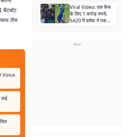
 कंपनी
न्यूजीलैंड सीरीज से पहले
Viral Video: एक कैच
बाल-बाल बचे
I चैटबॉट
के लिए 1 करोड़ रुपये,
 साथ लैस
SA20 में दर्शक ने पकड़ा
एक हाथ से गजब का कैच
विज्ञापन
ला Voice
ए कई
 मिल