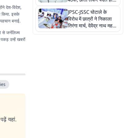
सत्ता पक्ष की मीटिंग में पहुंचे
ंने देश-विदेश,
JPSC-JSSC घोटाले के
सीएम, देखें तस्वीरें
म किया. इसके
विरोध में छात्रों ने निकाला
लग पहचान बनाई.
तिरंगा मार्च, देवेंद्र नाथ महतो
ने किया जल ग्रहण, देखें
े से जर्नलिज्म
तस्वीरें
कड़ उन्हें खबरों
ies
ढ़ें यहां.