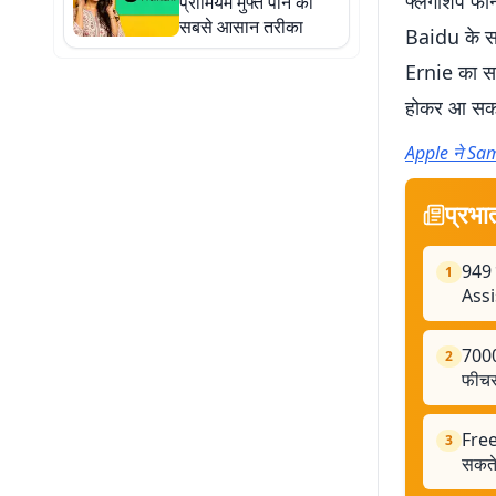
फ्लैगशिप फोन
प्रीमियम मुफ्त पाने का
सबसे आसान तरीका
Baidu के सा
Ernie का सप
होकर आ सकत
Apple ने Sam
प्रभा
949 
1
Assi
7000
2
फीचर्
Free
3
सकते 