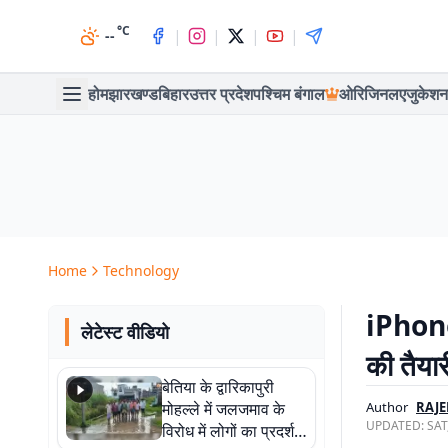
°C
|
|
|
|
--
होम
झारखण्ड
बिहार
उत्तर प्रदेश
पश्चिम बंगाल
ओरिजिनल
एजुकेशन
Home
Technology
iPhone
लेटेस्ट वीडियो
की तैयार
बेतिया के द्वारिकापुरी
मोहल्ले में जलजमाव के
Author
RAJ
UPDATED:
SAT
विरोध में लोगों का प्रदर्शन,