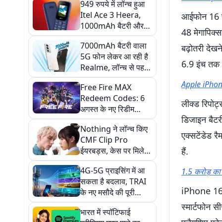
949 रुपये में लॉन्च हुआ
Itel Ace 3 Heera,
आईफोन 16 प्र
1000mAh बैटरी और
48 मेगापिक्
हिंदी बोलने वाला Voice
7000mAh बैटरी वाला
Assistant भी मिलेगा
बढ़ोतरी दे
5G फोन लेकर आ रही है
6.9 इंच तक 
Realme, लॉन्च से पहले
कन्फर्म हुए कई फीचर्स
Apple iPhone भा
Free Fire MAX
Redeem Codes: 6
लीक्ड रिपोर
अगस्त के नए रिडीम
डिजाइन बैटर
कोड्स एक्टिव, मुफ्त में
Nothing ने लॉन्च किए
मिल सकते हैं डायमंड्स,
एक्सटेंडेड र
CMF Clip Pro
गन स्किन और
ईयरबड्स, केस पर मिलेगा
हैं.
एक्सक्लूसिव रिवॉर्ड्स
Smart Dial, 10 घंटे
4G-5G प्राइसिंग में आ
1.5 करोड़ का 
तक का बैटरी बैकअप
सकता है बदलाव, TRAI
iPhone 16 
के नए मसौदे की पूरी
डिटेल जानिए
स्मार्टफोन 
भारत में स्पॉटिफाई