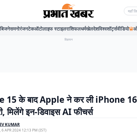
Searc
बिजनेस
मनोरंजन
टेक
ऑटो
लाइफ स्टाइल
राशिफल
धर्म
खेल
देश
विश्व
शॉर्ट्स
वीडियो
ओ
विज्ञापन
 15 के बाद Apple ने कर ली iPhone 16
ी, मिलेंगे इन-डिवाइस AI फीचर्स
EEV KUMAR
, 6 APR 2024 12:13 PM (IST)