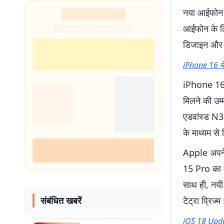
नया आईफोन अप
आईफोन के लि
डिजाइन और ब
iPhone 16 मे
iPhone 16 के
मिलने की उम
एडवांस्ड N3
के माध्यम से
Apple अपने
15 Pro का ल
साथ ही, नयी 
संबंधित खबरें
टेट्रा प्रिज
iOS 18 Updat