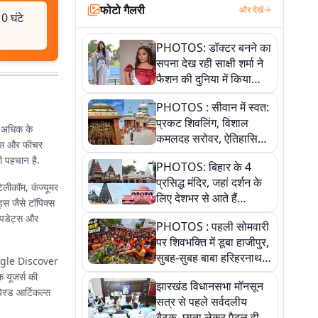
फोटो गैलरी
और देखें
 घंटे
PHOTOS: डॉक्टर बनने का
सपना देख रही साक्षी शर्मा ने
फैशन की दुनिया में किया
कमाल,जानिए बेगूसराय की
PHOTOS : सीवान में स्वत:
बेटी ने कैसे दी अपने सपनों
प्रकट शिवलिंग, विशाल
को उड़ान
े अधिक के
कमलदह सरोवर, ऐतिहासिक
िसिस और फीचर
महेंद्रनाथ मंदिर और घंटाघर
ी पहचान है.
PHOTOS: बिहार के 4
की कहानी, तस्वीरों में देखिए
प्रसिद्ध मंदिर, जहां दर्शन के
टेलीकॉम, कंज्यूमर
लिए देशभर से आते हैं
्स जैसे टॉपिक्स
श्रद्धालु, जानिए इनकी
 अपडेट्स और
PHOTOS : पहली सोमवारी
खासियत
पर शिवभक्ति में डूबा हाजीपुर,
सुबह-सुबह बाबा हरिहरनाथ
Google Discover
मंदिर पहुंचे तेजस्वी, 10
ि यूजर्स की
झारखंड विधानसभा मॉनसून
तस्वीरों में देखें नजारा
बेस्ड आर्टिकल्स
सत्र से पहले सर्वदलीय
बैठक, छाता लेकर पैदल ही