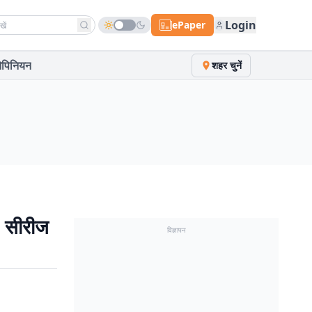
h news
Login
ePaper
पिनियन
शहर चुनें
 सीरीज
विज्ञापन