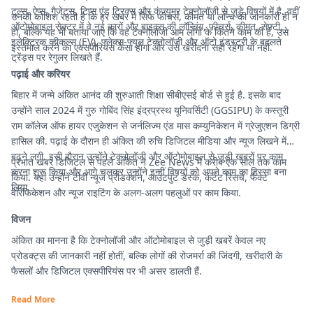
टूल्स, ऐप्स, गैजेट्स, टिप्स एंड ट्रिक्स और कंज्यूमर टेक्नोलॉजी से जुड़े विषयों में है. वहीं
उनकी कोशिश रहती है कि हर खबर में सिर्फ फीचर्स, कीमत या लॉन्च की जानकारी ही न
ऑटोमोबाइल सेक्टर में वे नई कारों और बाइक्स की लॉन्चिंग, फीचर्स, कीमत, सेफ्टी,
हो, बल्कि यह भी बताया जाए कि वह टेक्नोलॉजी आम लोगों के कितने काम की है, उसे
इलेक्ट्रिक व्हीकल्स (EV), फ्लेक्स-फ्यूल टेक्नोलॉजी और ऑटो इंडस्ट्री के बदलते
इस्तेमाल करने का एक्सपीरियंस कैसा होगा और उसे खरीदना सही रहेगा या नहीं.
ट्रेंड्स पर रेगुलर लिखते हैं.
पढ़ाई और करियर
बिहार में जन्मे अंकित आनंद की शुरुआती शिक्षा सीबीएसई बोर्ड से हुई है. इसके बाद
उन्होंने साल 2024 में गुरु गोबिंद सिंह इंद्रप्रस्थ यूनिवर्सिटी (GGSIPU) के कस्तूरी
राम कॉलेज ऑफ हायर एजुकेशन से जर्नलिज्म एंड मास कम्युनिकेशन में ग्रेजुएशन डिग्री
हासिल की. पढ़ाई के दौरान ही अंकित की रुचि डिजिटल मीडिया और न्यूज लिखने में
बढ़ने लगी. इसी दौरान उन्होंने टेक्नोलॉजी और ऑटोमोबाइल से जुड़ी खबरों पर काम
प्रभात खबर डिजिटल से पहले अंकित ने Zee News में करीब एक साल तक काम
करना शुरू किया और आगे चलकर उन्होंने इन्हीं विषयों को अपने काम का हिस्सा बना
किया. यहां उन्होंने टीवी न्यूज प्रोडक्शन, आउटपुट डेस्क, कंटेंट रिसर्च, फैक्ट
लिया.
वेरिफिकेशन और न्यूज राइटिंग के अलग-अलग पहलुओं पर काम किया.
विजन
अंकित का मानना है कि टेक्नोलॉजी और ऑटोमोबाइल से जुड़ी खबरें केवल नए
प्रोडक्ट्स की जानकारी नहीं होतीं, बल्कि लोगों की रोजमर्रा की जिंदगी, खरीदारी के
फैसलों और डिजिटल एक्सपीरियंस पर भी असर डालती हैं.
Read More