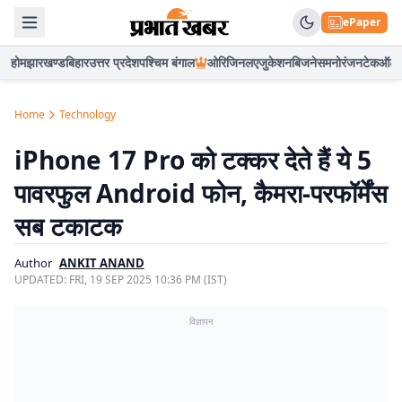
ePaper
होम
झारखण्ड
बिहार
उत्तर प्रदेश
पश्चिम बंगाल
ओरिजिनल
एजुकेशन
बिजनेस
मनोरंजन
टेक
ऑटो
Home
Technology
iPhone 17 Pro को टक्कर देते हैं ये 5
पावरफुल Android फोन, कैमरा-परफॉर्मेंस
सब टकाटक
Author
ANKIT ANAND
UPDATED:
FRI, 19 SEP 2025 10:36 PM (IST)
विज्ञापन