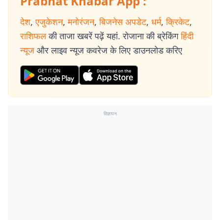
Prabhat Khabar App :
देश
,
एजुकेशन
,
मनोरंजन
,
बिजनेस अपडेट
,
धर्म
,
क्रिकेट
,
राशिफल
की ताजा खबरें पढ़ें यहां. रोजाना की ब्रेकिंग
हिंदी
न्यूज
और लाइव न्यूज कवरेज के लिए डाउनलोड करिए
विज्ञापन