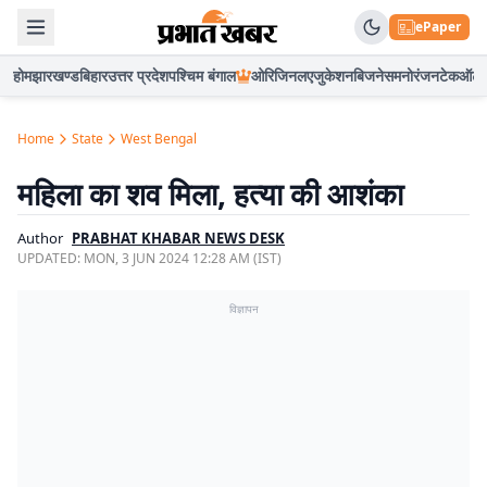
ePaper
होम
झारखण्ड
बिहार
उत्तर प्रदेश
पश्चिम बंगाल
ओरिजिनल
एजुकेशन
बिजनेस
मनोरंजन
टेक
ऑटो
Home
State
West Bengal
महिला का शव मिला, हत्या की आशंका
Author
PRABHAT KHABAR NEWS DESK
UPDATED:
MON, 3 JUN 2024 12:28 AM (IST)
विज्ञापन