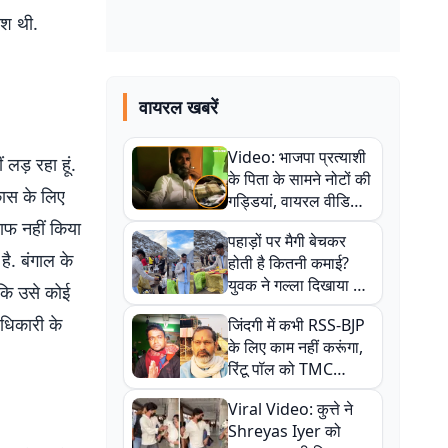
िश थी.
वायरल खबरें
Video: भाजपा प्रत्याशी
लड़ रहा हूं.
के पिता के सामने नोटों की
िकास के लिए
गड्डियां, वायरल वीडियो
से राजनीति में उबाल,
साफ नहीं किया
पहाड़ों पर मैगी बेचकर
अजित महतो बोले- TMC
है. बंगाल के
होती है कितनी कमाई?
की गंदी चाल
युवक ने गल्ला दिखाया तो
ंकि उसे कोई
नौकरी वालों के खड़े हो गए
अधिकारी के
जिंदगी में कभी RSS-BJP
कान
के लिए काम नहीं करूंगा,
रिंटू पॉल को TMC
ऑफिस में ले जाकर पीटा,
Viral Video: कुत्ते ने
Video वायरल
Shreyas Iyer को