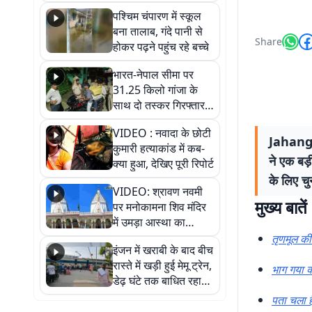
गिरफ्तार
पश्चिम चंपारण में स्कूल
बना तालाब, गंदे पानी से
Share
होकर पढ़ने पहुंच रहे बच्चे
भारत-नेपाल सीमा पर
31.25 किलो गांजा के
साथ दो तस्कर गिरफ्तार,
नेपाली नंबर की बाइक
VIDEO : नवादा के छोटी
जब्त
Jahangir 
कुमारी हत्याकांड में कब-
ने एक बड़
क्या हुआ, देखिए पूरी रिपोर्ट
के लिए चुन
VIDEO: श्रावण नवमी
मुख्य बातें
पर मनोकामना शिव मंदिर
में उमड़ा आस्था का
सैलाब, हर-हर महादेव के
तृणमूल की
इंजन में खराबी के बाद बीच
जयघोष से गूंजा परिसर
रास्ते में खड़ी हुई मेमू ट्रेन,
भाग गया क्
डेढ़ घंटे तक बाधित रहा
आवागमन
पता चला है