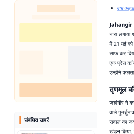
क्या कहता
Jahangir 
नारा लगाया 
में 21 मई को
साफ कर दिया 
एक प्रेस कॉन्
उन्होंने फलत
तृणमूल क
जहांगीर ने क
वाले पुनर्चु
संबंधित खबरें
सवाल का जवाब
खंडन किया. 