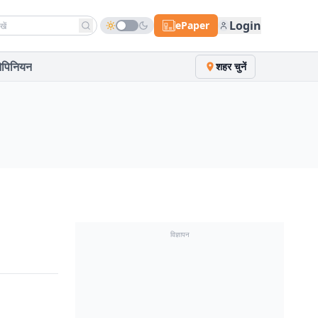
h news
Login
ePaper
पिनियन
शहर चुनें
विज्ञापन