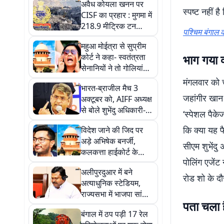
अवैध कोयला खनन पर
स्पष्ट नहीं 
CISF का प्रहार : मुगमा में
218.9 मीट्रिक टन
पश्चिम बंगाल क
कोयला जब्त, जानें कितनी
महुआ मोईत्रा से सुप्रीम
है कीमत
कोर्ट ने कहा- स्वतंत्रता
भाग गया क
सेनानियों ने तो गोलियां
खायीं थीं, आपको अंडे से
मंगलवार को च
भारत-ब्राजील मैच 3
डर क्यों?
जहांगीर खान न
अक्टूबर को, AIFF अध्यक्ष
से बोले शुभेंदु अधिकारी-
‘स्पेशल पैकेज
बंगाल सरकार करेगी
कि क्या यह फ
विदेश जाने की जिद पर
सहयोग
अड़े अभिषेक बनर्जी,
सीएम शुभेंदु
कलकत्ता हाईकोर्ट के
पोलिंग एजेंट
इनकार के बाद फिर पहुंचे
अलीपुरदुआर में बने
सुप्रीम कोर्ट
रोड शो के द
अत्याधुनिक स्टेडियम,
राज्यसभा में भाजपा सांसद
पता चला है
प्रकाश चिक बड़ाईक की
बंगाल में ठप पड़ी 17 रेल
मांग