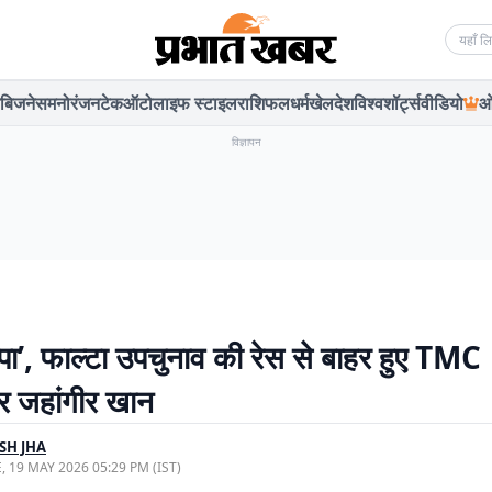
Searc
बिजनेस
मनोरंजन
टेक
ऑटो
लाइफ स्टाइल
राशिफल
धर्म
खेल
देश
विश्व
शॉर्ट्स
वीडियो
ओ
विज्ञापन
ष्पा’, फाल्टा उपचुनाव की रेस से बाहर हुए TMC
ार जहांगीर खान
SH JHA
, 19 MAY 2026 05:29 PM (IST)