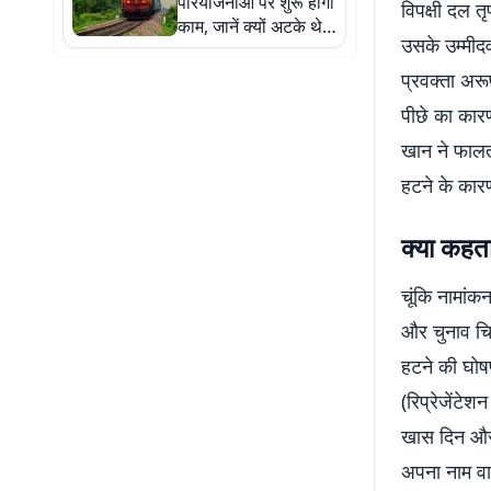
परियोजनाओं पर शुरू होगा
विपक्षी दल त
काम, जानें क्यों अटके थे
उसके उम्मीदव
प्रोजेक्ट
प्रवक्ता अरू
पीछे का कारण
खान ने फालता
हटने के कारण
क्या कहता
चूंकि नामां
और चुनाव चिह्
हटने की घोषण
(रिप्रेजेंटे
खास दिन और 
अपना नाम वाप