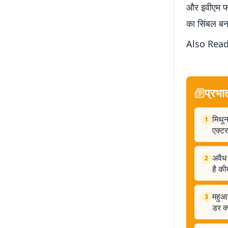
और इवीएम फा
का सिंबल बना
Also Rea
प्रभा
मिथुन
1
एक्ट
अवैध
2
है क
महुआ 
3
डर क्