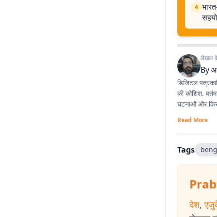
भारत-
4
सहय
लेखक के 
By
आ
डिजिटल पत्रकारि
की कोशिश. वर्तम
घटनाओं और किस्स
Read More
Tags
beng
Prab
देश
,
एजु