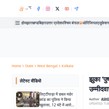
°C
|
|
|
|
--
होम
झारखण्ड
बिहार
उत्तर प्रदेश
पश्चिम बंगाल
ओरिजिनल
एजुकेशन
Home
State
West Bengal
Kolkata
झुका ‘पु
लेटेस्ट वीडियो
उम्मीदव
लिट्टीपाड़ा में डबल मर्डर
कांड का पुलिस ने किया
Author
ASHI
UPDATED:
TUE
खुलासा, 12 घंटे में आरोपी