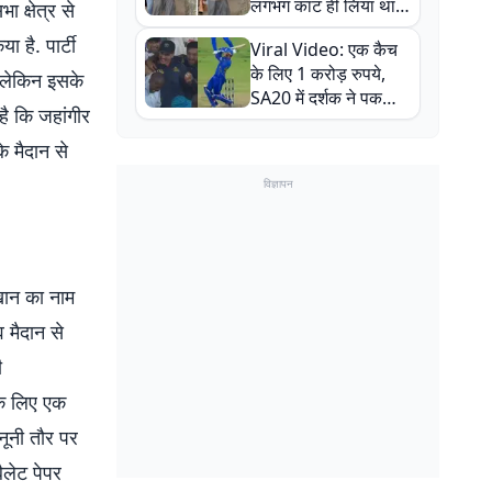
लगभग काट ही लिया था,
 क्षेत्र से
न्यूजीलैंड सीरीज से पहले
 है. पार्टी
Viral Video: एक कैच
बाल-बाल बचे
के लिए 1 करोड़ रुपये,
, लेकिन इसके
SA20 में दर्शक ने पकड़ा
है कि जहांगीर
एक हाथ से गजब का कैच
े मैदान से
विज्ञापन
खान का नाम
व मैदान से
ी
 के लिए एक
ूनी तौर पर
ैलेट पेपर