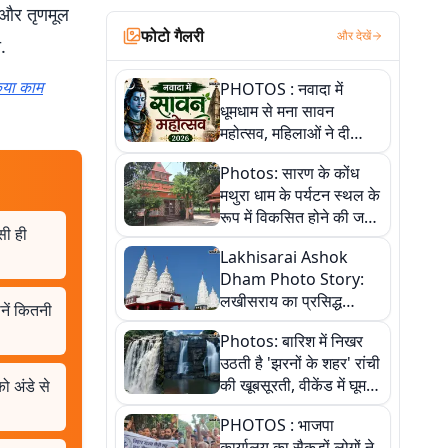
 और तृणमूल
फोटो गैलरी
और देखें
.
किया काम
PHOTOS : नवादा में
धूमधाम से मना सावन
महोत्सव, महिलाओं ने दी
सांस्कृतिक प्रस्तुतियां
Photos: सारण के कोंध
मथुरा धाम के पर्यटन स्थल के
रूप में विकसित होने की जगी
ैसी ही
आस, 9 तस्वीरों में देखें पूरी
Lakhisarai Ashok
कहानी
Dham Photo Story:
लखीसराय का प्रसिद्ध
नें कितनी
अशोक धाम—आस्था,
Photos: बारिश में निखर
श्रृंगार, अनुष्ठान और
उठती है 'झरनों के शहर' रांची
अलौकिक संध्या आरती के
की खूबसूरती, वीकेंड में घूम
को अंडे से
विहंगम दृश्य
आएं ये 5 वादियां
PHOTOS : भाजपा
कार्यालय का सैकड़ों लोगों ने