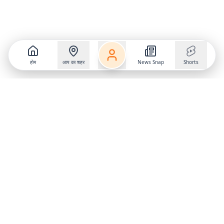
होम
आप का शहर
News Snap
Shorts
Follow us on
X
Download Mobile App
State
›
Jharkhand
›