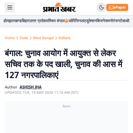
ePaper
होम
झारखण्ड
बिहार
उत्तर प्रदेश
पश्चिम बंगाल
ओरिजिनल
एजुकेशन
बिजनेस
मनोरंजन
टेक
ऑटो
Home
State
West Bengal
Kolkata
बंगाल: चुनाव आयोग में आयुक्त से लेकर
सचिव तक के पद खाली, चुनाव की आस में
127 नगरपालिकाएं
Author
ASHISH JHA
UPDATED:
TUE, 19 MAY 2026 11:16 AM (IST)
विज्ञापन