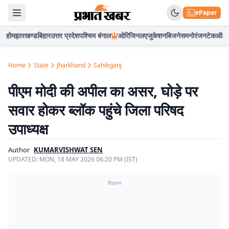
ePaper
होम
झारखण्ड
बिहार
उत्तर प्रदेश
पश्चिम बंगाल
ओरिजिनल
एजुकेशन
बिजनेस
मनोरंजन
टेक
ऑटो
Home
State
Jharkhand
Sahibganj
पीएम मोदी की अपील का असर, घोड़े पर
सवार होकर ब्लॉक पहुंचे जिला परिषद
उपाध्यक्ष
Author
KUMARVISHWAT SEN
UPDATED:
MON, 18 MAY 2026 06:20 PM (IST)
विज्ञापन