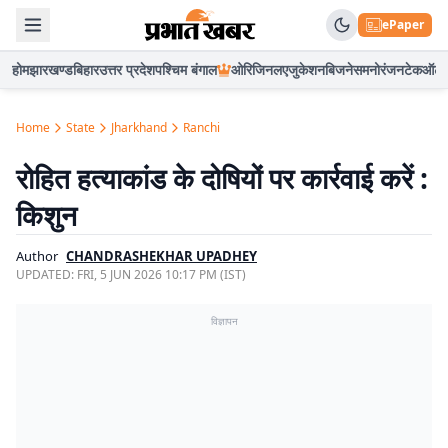
ePaper
होम
झारखण्ड
बिहार
उत्तर प्रदेश
पश्चिम बंगाल
ओरिजिनल
एजुकेशन
बिजनेस
मनोरंजन
टेक
ऑटो
Home
State
Jharkhand
Ranchi
रोहित हत्याकांड के दोषियों पर कार्रवाई करें :
किशुन
Author
CHANDRASHEKHAR UPADHEY
UPDATED:
FRI, 5 JUN 2026 10:17 PM (IST)
विज्ञापन