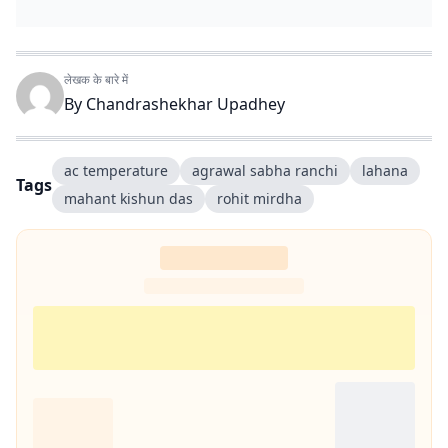
लेखक के बारे में
By
Chandrashekhar Upadhey
ac temperature
agrawal sabha ranchi
lahana
Tags
mahant kishun das
rohit mirdha