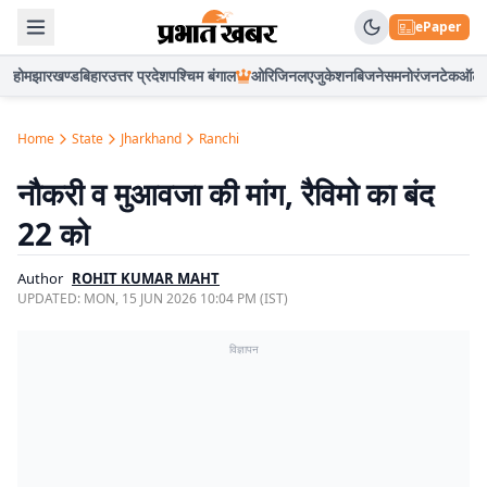
ePaper
होम
झारखण्ड
बिहार
उत्तर प्रदेश
पश्चिम बंगाल
ओरिजिनल
एजुकेशन
बिजनेस
मनोरंजन
टेक
ऑटो
Home
State
Jharkhand
Ranchi
नौकरी व मुआवजा की मांग, रैविमो का बंद
22 को
Author
ROHIT KUMAR MAHT
UPDATED:
MON, 15 JUN 2026 10:04 PM (IST)
विज्ञापन