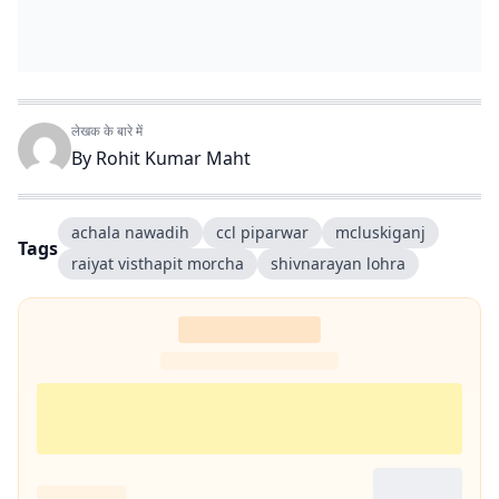
लेखक के बारे में
By
Rohit Kumar Maht
achala nawadih
ccl piparwar
mcluskiganj
Tags
raiyat visthapit morcha
shivnarayan lohra