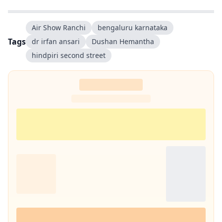
और पढ़ने में गहरी रुचि है. तीन साल से अधिक समय से झारखंड डेस्क पर काम कर रहा
हूं. फिर लंबे समय तक लाइफ स्टाइल के क्षेत्र में भी काम किया हूं. इसके अलावा स्पोर्ट्स
में भी गहरी रुचि है.
Air Show Ranchi
bengaluru karnataka
Tags
dr irfan ansari
Dushan Hemantha
hindpiri second street