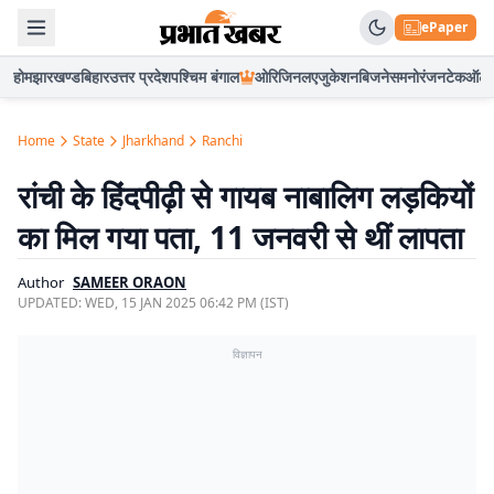
ePaper
होम
झारखण्ड
बिहार
उत्तर प्रदेश
पश्चिम बंगाल
ओरिजिनल
एजुकेशन
बिजनेस
मनोरंजन
टेक
ऑटो
Home
State
Jharkhand
Ranchi
रांची के हिंदपीढ़ी से गायब नाबालिग लड़कियों
का मिल गया पता, 11 जनवरी से थीं लापता
Author
SAMEER ORAON
UPDATED:
WED, 15 JAN 2025 06:42 PM (IST)
विज्ञापन