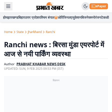
ePaper
होम
झारखण्ड
बिहार
उत्तर प्रदेश
पश्चिम बंगाल
ओरिजिनल
एजुकेशन
बिजनेस
मनोरंजन
टेक
ऑटो
Home
State
Jharkhand
Ranchi
Ranchi news : बिरसा मुंडा एयरपोर्ट में
आज से नयी पार्किंग व्यवस्था
Author
PRABHAT KHABAR NEWS DESK
UPDATED:
SUN, 9 FEB 2025 09:53 PM (IST)
विज्ञापन