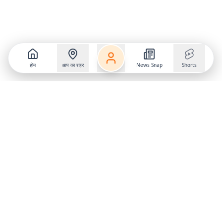
होम
आप का शहर
News Snap
Shorts
Follow us on
X
Download Mobile App