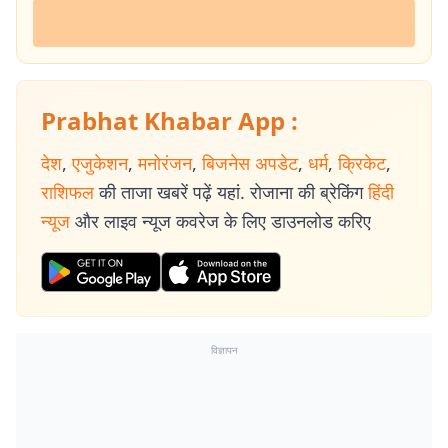
Prabhat Khabar App :
देश
,
एजुकेशन
,
मनोरंजन
,
बिजनेस अपडेट
,
धर्म
,
क्रिकेट
,
राशिफल
की ताजा खबरें पढ़ें यहां. रोजाना की ब्रेकिंग
हिंदी
न्यूज
और लाइव न्यूज कवरेज के लिए डाउनलोड करिए
विज्ञापन