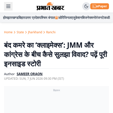
ePaper
होम
झारखण्ड
बिहार
उत्तर प्रदेश
पश्चिम बंगाल
ओरिजिनल
एजुकेशन
बिजनेस
मनोरंजन
टेक
ऑटो
Home
State
Jharkhand
Ranchi
बंद कमरे का ‘क्लाइमेक्स’: JMM और
कांग्रेस के बीच कैसे सुलझा विवाद? पढ़ें पूरी
इनसाइ़ड स्टोरी
Author
SAMEER ORAON
UPDATED:
SUN, 7 JUN 2026 09:30 PM (IST)
विज्ञापन