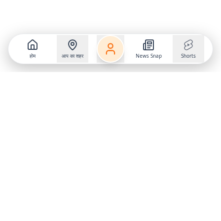
होम
आप का शहर
News Snap
Shorts
Follow us on
X
Download Mobile App
State
›
Jharkhand
›