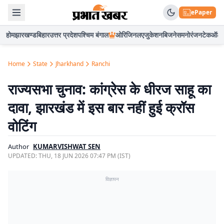
ePaper
होम
झारखण्ड
बिहार
उत्तर प्रदेश
पश्चिम बंगाल
ओरिजिनल
एजुकेशन
बिजनेस
मनोरंजन
टेक
ऑटो
Home
State
Jharkhand
Ranchi
राज्यसभा चुनाव: कांग्रेस के धीरज साहू का
दावा, झारखंड में इस बार नहीं हुई क्रॉस
वोटिंग
Author
KUMARVISHWAT SEN
UPDATED:
THU, 18 JUN 2026 07:47 PM (IST)
विज्ञापन