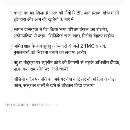
1
बंगाल का यह जिला है भारत की ‘मैंगो सिटी’, जानें इसका गौरवशाली
इतिहास और आम की खूबियों के बारे में
2
स्वपन दासगुप्ता ने पेश किया ‘नया पश्चिम बंगाल’ का रोडमैप,
उद्योगपतियों से कहा- ‘सिंडिकेट राज’ खत्म, मिलेगा बेहतर माहौल
3
अमित शाह के बाद शुभेंदु अधिकारी से मिले 2 TMC सांसद,
मुसलमानों को निशाना बनाने का लगाया आरोप
4
महुआ मोईत्रा पर सुप्रीम कोर्ट की टिप्पणी से भड़के अभिजीत दीपके,
पूछा- क्या सब सीने पर गोली खायें?
5
वीडियो कॉल पर पति का अफेयर देख कटिहार की महिला ने तोड़ा
फोन, ससुराल वालों ने खंभे से बांधकर जिंदा जलाया
SPONSORED LINKS
by Taboola