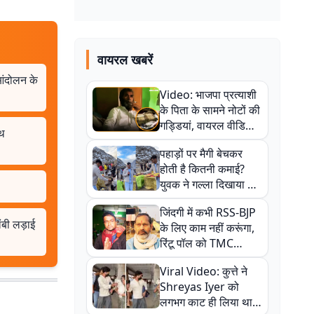
वायरल खबरें
आंदोलन के
Video: भाजपा प्रत्याशी
के पिता के सामने नोटों की
गड्डियां, वायरल वीडियो
ाथ
से राजनीति में उबाल,
पहाड़ों पर मैगी बेचकर
अजित महतो बोले- TMC
होती है कितनी कमाई?
की गंदी चाल
युवक ने गल्ला दिखाया तो
नौकरी वालों के खड़े हो गए
जिंदगी में कभी RSS-BJP
कान
ंबी लड़ाई
के लिए काम नहीं करूंगा,
रिंटू पॉल को TMC
ऑफिस में ले जाकर पीटा,
Viral Video: कुत्ते ने
Video वायरल
Shreyas Iyer को
लगभग काट ही लिया था,