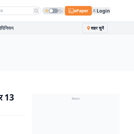
h news
Login
ePaper
पिनियन
शहर चुनें
और 13
विज्ञापन