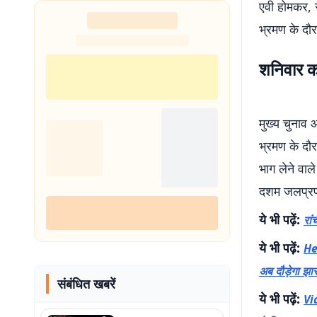
एवी होमकर, र
भ्रमण के दौ
शनिवार को 
मुख्य चुनाव 
भ्रमण के दौरा
भाग लेने वाल
दशम जलप्रपात 
ये भी पढ़ें:
रां
ये भी पढ़ें:
He
अब दौड़ेगा झा
संबंधित खबरें
ये भी पढ़ें:
Vi