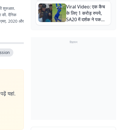
न्यूजीलैंड सीरीज से पहले
Viral Video: एक कैच
बाल-बाल बचे
 की शुरुआत.
के लिए 1 करोड़ रुपये,
ंग की. दैनिक
SA20 में दर्शक ने पकड़ा
में एमए. 2020 और
एक हाथ से गजब का कैच
विज्ञापन
ssion
ढ़ें यहां.