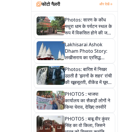
फोटो गैलरी
और देखें
Photos: सारण के कोंध
मथुरा धाम के पर्यटन स्थल के
रूप में विकसित होने की जगी
आस, 9 तस्वीरों में देखें पूरी
Lakhisarai Ashok
कहानी
Dham Photo Story:
लखीसराय का प्रसिद्ध
अशोक धाम—आस्था,
Photos: बारिश में निखर
श्रृंगार, अनुष्ठान और
उठती है 'झरनों के शहर' रांची
अलौकिक संध्या आरती के
की खूबसूरती, वीकेंड में घूम
विहंगम दृश्य
आएं ये 5 वादियां
PHOTOS : भाजपा
कार्यालय का सैकड़ों लोगों ने
किया घेराव, देखिए तस्वीरें
PHOTOS : बाबू वीर कुंवर
सिंह का वो किला, जिसने
भारत को दिखाया क्रांति का