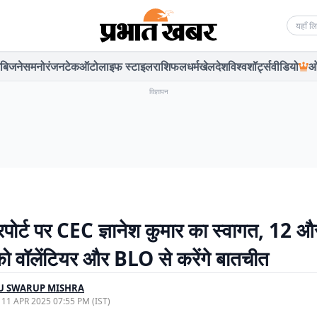
Searc
बिजनेस
मनोरंजन
टेक
ऑटो
लाइफ स्टाइल
राशिफल
धर्म
खेल
देश
विश्व
शॉर्ट्स
वीडियो
ओ
विज्ञापन
यरपोर्ट पर CEC ज्ञानेश कुमार का स्वागत, 12 
को वॉलेंटियर और BLO से करेंगे बातचीत
U SWARUP MISHRA
, 11 APR 2025 07:55 PM (IST)