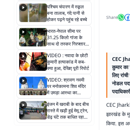
गिरफ्तार
पश्चिम चंपारण में स्कूल
बना तालाब, गंदे पानी से
Share
होकर पढ़ने पहुंच रहे बच्चे
भारत-नेपाल सीमा पर
31.25 किलो गांजा के
साथ दो तस्कर गिरफ्तार,
नेपाली नंबर की बाइक
VIDEO : नवादा के छोटी
जब्त
CEC Jhark
कुमारी हत्याकांड में कब-
कुमार का 
क्या हुआ, देखिए पूरी रिपोर्ट
लिए रांची
VIDEO: श्रावण नवमी
नोडल पदाध
पर मनोकामना शिव मंदिर
पदाधिकारी
में उमड़ा आस्था का
सैलाब, हर-हर महादेव के
इंजन में खराबी के बाद बीच
CEC Jharkhan
जयघोष से गूंजा परिसर
रास्ते में खड़ी हुई मेमू ट्रेन,
झारखंड के मु
डेढ़ घंटे तक बाधित रहा
किया. इस अव
आवागमन