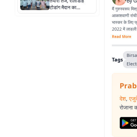
तैयारी तेज, रोलाडीह
By
G
टोडांग मैदान का
मैं गुरुस्वरूप म
पदाधिकारियों ने किया
आकाशवाणी रांची म
निरीक्षण
भास्कर के लिए फ
2022 में लाडली 
Read More
Birs
Tags
‪‪Ele
Prab
देश
,
एजु
रोजाना की