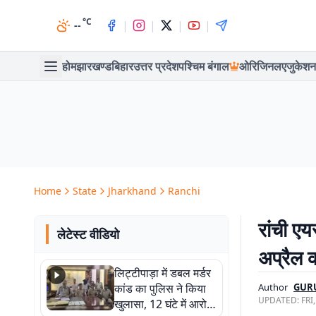
°C
|
|
|
|
--
होम
झारखण्ड
बिहार
उत्तर प्रदेश
पश्चिम बंगाल
ओरिजिनल
एजुकेशन
Home
State
Jharkhand
Ranchi
रांची ए
लेटेस्ट वीडियो
अप्रैल 
लिट्टीपाड़ा में डबल मर्डर
कांड का पुलिस ने किया
Author
GUR
UPDATED:
FRI
खुलासा, 12 घंटे में आरोपी