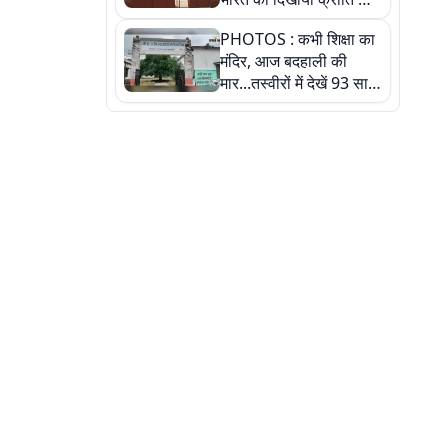
रास्ता: तस्वीरों में देखिए
PHOTOS : कभी शिक्षा का
मंदिर, आज बदहाली की
मार...तस्वीरों में देखें 93 साल
पुराने इस हाई स्कूल की
हकीकत