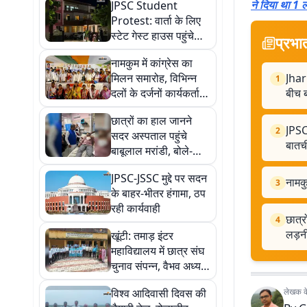
ने दिया था 1
JPSC Student
Protest: वार्ता के लिए
स्टेट गेस्ट हाउस पहुंचे
प्रभा
छात्र, सरकार के साथ
नामकुम में कांग्रेस का
बातचीत शुरू
मिलन समारोह, विभिन्न
Jhar
1
दलों के दर्जनों कार्यकर्ता
बीच ब
पार्टी में शामिल
छात्रों का हाल जानने
JPSC 
2
सदर अस्पताल पहुंचे
बातच
बाबूलाल मरांडी, बोले-
अभी जान नहीं देना, लंबी
JPSC-JSSC मुद्दे पर सदन
लड़ाई लड़नी है
नामकु
3
के बाहर-भीतर हंगामा, ठप
रही कार्यवाही
छात्र
4
लड़नी
खूंटी: तमाड़ इंटर
महाविद्यालय में छात्र संघ
चुनाव संपन्न, वैभव अध्यक्ष
और सुदेशना सचिव
विश्व आदिवासी दिवस की
लेखक के 
निर्वाचित