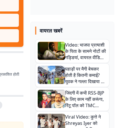
वायरल खबरें
Video: भाजपा प्रत्याशी
के पिता के सामने नोटों की
गड्डियां, वायरल वीडियो
से राजनीति में उबाल,
पहाड़ों पर मैगी बेचकर
अजित महतो बोले- TMC
प्रकाशित होती
होती है कितनी कमाई?
की गंदी चाल
युवक ने गल्ला दिखाया तो
नौकरी वालों के खड़े हो गए
जिंदगी में कभी RSS-BJP
कान
के लिए काम नहीं करूंगा,
रिंटू पॉल को TMC
ऑफिस में ले जाकर पीटा,
Viral Video: कुत्ते ने
Video वायरल
Shreyas Iyer को