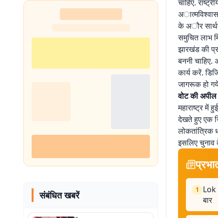
चाहिए. राष्ट्र
अात्मविश्वास ब
के अौर सार्थक 
समुचित लाभ म
झारखंड की प्र
बननी चाहिए. अ
कार्य करें. ड
जागरूक हो गये 
वोट की अपील
महाराष्ट्र मे
देखते हुए एक ज
लोकतांत्रिक ध
इसलिए चुनाव 
प्रभा
Lok S
1
संबंधित खबरें
बार