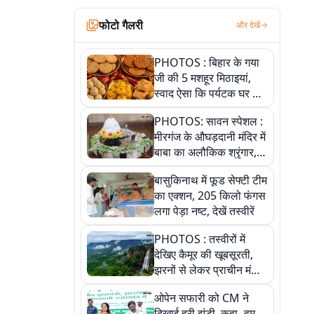
फोटो गैलरी
और देखें
PHOTOS : बिहार के गया
जी की 5 मशहूर मिठाइयां,
स्वाद ऐसा कि पर्यटक घर ले
जाना नहीं भूलते, तस्वीरों में
PHOTOS: सावन स्पेशल :
देखें
मीरगंज के औघड़दानी मंदिर में
बाबा का अलौकिक श्रृंगार,
तस्वीरों में देखें महादेव के कई
बासुकिनाथ में फूड सेफ्टी टीम
मनमोहक स्वरूप
का एक्शन, 205 किलो फंगस
लगा पेड़ा नष्ट, देखें तस्वीरें
PHOTOS : तस्वीरों में
देखिए कैमूर की खूबसूरती,
झरनों से लेकर प्राचीन मंदिरों
तक प्रकृति और आस्था का
ओपेन सफारी को CM ने
अद्भुत संगम
दिखाई हरी झंडी, कहा- हम