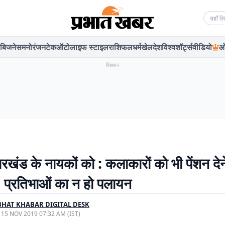
Searc
बिजनेस
मनोरंजन
टेक
ऑटो
लाइफ स्टाइल
राशिफल
धर्म
खेल
देश
विश्व
शॉर्ट्स
वीडियो
ओ
विज्ञापन
रखंड के नायकों को : कलाकारों को भी पेंशन देन
ा, प्रतिभाओं का न हो पलायन
HAT KHABAR DIGITAL DESK
, 15 NOV 2019 07:32 AM (IST)