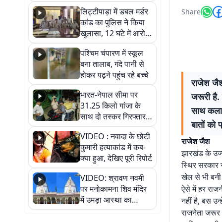
हुआ भव्य श्रृंगार
लिट्टीपाड़ा में डबल मर्डर
Share
कांड का पुलिस ने किया
खुलासा, 12 घंटे में आरोपी
गिरफ्तार
पश्चिम चंपारण में स्कूल
बना तालाब, गंदे पानी से
होकर पढ़ने पहुंच रहे बच्चे
राजेश जै
भारत-नेपाल सीमा पर
जरूरी है
31.25 किलो गांजा के
साथ कला, 
साथ दो तस्कर गिरफ्तार,
बातों को
नेपाली नंबर की बाइक
VIDEO : नवादा के छोटी
जब्त
राजेश जैश
कुमारी हत्याकांड में कब-
झारखंड के उज्
क्या हुआ, देखिए पूरी रिपोर्ट
स्थिर सरकार स
खेल से भी बनी 
VIDEO: श्रावण नवमी
पर मनोकामना शिव मंदिर
ऐसे में हर रा
में उमड़ा आस्था का
नहीं है, बस उ
सैलाब, हर-हर महादेव के
राजनेता जरूर 
जयघोष से गूंजा परिसर