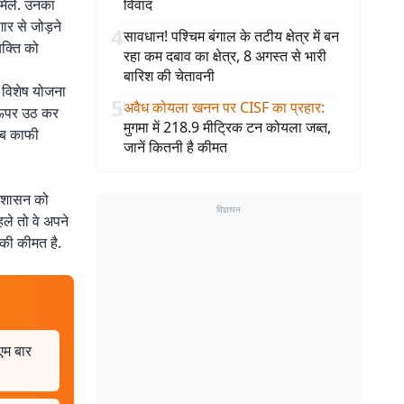
 मिले. उनका
विवाद
ार से जोड़ने
4
सावधान! पश्चिम बंगाल के तटीय क्षेत्र में बन
यक्ति को
रहा कम दबाव का क्षेत्र, 8 अगस्त से भारी
बारिश की चेतावनी
 विशेष योजना
5
अवैध कोयला खनन पर CISF का प्रहार
:
े ऊपर उठ कर
मुगमा में 218.9 मीट्रिक टन कोयला जब्त,
 अब काफी
जानें कितनी है कीमत
ि शासन को
विज्ञापन
हले तो वे अपने
 की कीमत है.
एम बार