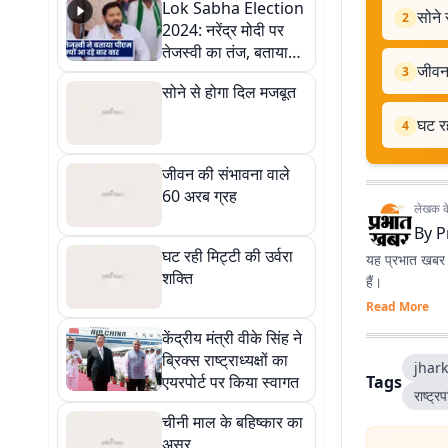
Lok Sabha Election
सोने 
2
2024: नरेंद्र मोदी पर
तेजस्वी का तंज, बताया
जीवन
क्यों आ रहे पीएम बार बार
3
सोने से होगा दिल मजबूत
घट रह
4
जीवन की संभावना वाले
60 अरब ग्रह
लेखक के 
By
P
घट रही मिट्टी की उर्वरा
यह प्रभात खबर क
शक्ति
हैं।
Read More
केंद्रीय मंत्री वीके सिंह ने
ब्रिक्‍स राष्‍ट्राध्‍यक्षों का
jhar
एयरपोर्ट पर किया स्‍वागत
Tags
राष्ट्
चीनी माल के बहिष्कार का
असर