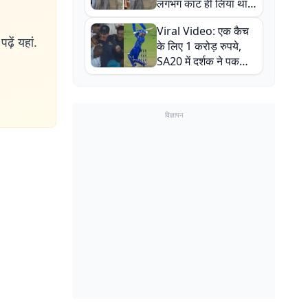
लगभग काट ही लिया था,
न्यूजीलैंड सीरीज से पहले
Viral Video: एक कैच
बाल-बाल बचे
ढ़ें यहां.
के लिए 1 करोड़ रुपये,
SA20 में दर्शक ने पकड़ा
एक हाथ से गजब का कैच
विज्ञापन