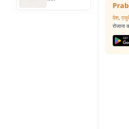
Prab
देश
,
एजु
रोजाना की