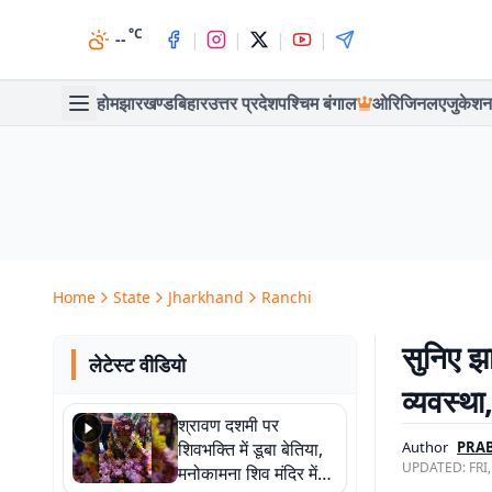
°C
|
|
|
|
--
होम
झारखण्ड
बिहार
उत्तर प्रदेश
पश्चिम बंगाल
ओरिजिनल
एजुकेशन
Home
State
Jharkhand
Ranchi
सुनिए झा
लेटेस्ट वीडियो
व्यवस्थ
श्रावण दशमी पर
शिवभक्ति में डूबा बेतिया,
Author
PRAB
UPDATED:
FRI
मनोकामना शिव मंदिर में