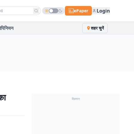
h news
Login
ePaper
पिनियन
शहर चुनें
 का
विज्ञापन