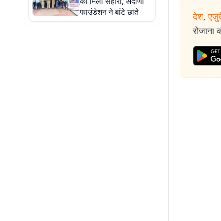
को मिला सहारा, अदाणी
फाउंडेशन ने बांटे छाते
देश
,
एजु
रोजाना की