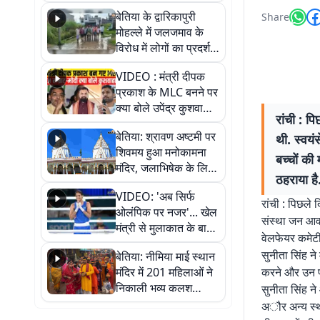
पुल
बेतिया के द्वारिकापुरी
Share
मोहल्ले में जलजमाव के
विरोध में लोगों का प्रदर्शन,
स्थायी समाधान की मांग
VIDEO : मंत्री दीपक
प्रकाश के MLC बनने पर
क्या बोले उपेंद्र कुशवाहा,
रांची : प
सुनिए
बेतिया: श्रावण अष्टमी पर
थी. स्वयं
शिवमय हुआ मनोकामना
बच्चों की
मंदिर, जलाभिषेक के लिए
ठहराया है
लगी लंबी कतारें
VIDEO: 'अब सिर्फ
रांची : पिछले 
ओलंपिक पर नजर'... खेल
संस्था जन आवा
मंत्री से मुलाकात के बाद
वेलफेयर कमेटी 
जैसमीन लंबोरिया का बड़ा
सुनीता सिंह ने
बेतिया: नीमिया माई स्थान
बयान
मंदिर में 201 महिलाओं ने
करने और उन पर
निकाली भव्य कलश
सुनीता सिंह न
शोभायात्रा, शिवलिंग
अौर अन्य स्थ
प्राण-प्रतिष्ठा महोत्सव