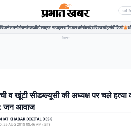
Searc
बिजनेस
मनोरंजन
टेक
ऑटो
लाइफ स्टाइल
राशिफल
धर्म
खेल
देश
विश्व
शॉर्ट्स
वीडियो
ओ
विज्ञापन
रांची व खूंटी सीडब्ल्यूसी की अध्यक्ष पर चले हत्या
 : जन आवाज
HAT KHABAR DIGITAL DESK
, 29 AUG 2018 08:46 AM (IST)