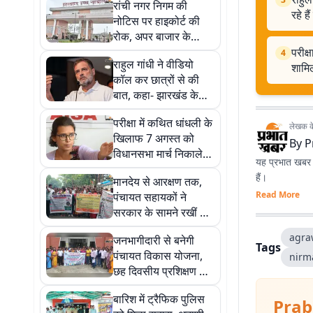
रांची नगर निगम की
रहे है
नोटिस पर हाइकोर्ट की
रोक, अपर बाजार के
कारोबारियों को अंतरिम
परीक्
4
राहुल गांधी ने वीडियो
राहत
शामिल
कॉल कर छात्रों से की
बात, कहा- झारखंड के
छात्र अपने हक के लिए
परीक्षा में कथित धांधली के
कर रहे हैं विरोध
लेखक के 
खिलाफ 7 अगस्त को
By
P
विधानसभा मार्च निकालेगी
यह प्रभात खबर क
आईसा, आंदोलन में शामिल
हैं।
मानदेय से आरक्षण तक,
होंगी नेहा बोरा
Read More
पंचायत सहायकों ने
सरकार के सामने रखीं 8
बड़ी मांगें
agra
जनभागीदारी से बनेगी
Tags
पंचायत विकास योजना,
nirm
छह दिवसीय प्रशिक्षण का
समापन
बारिश में ट्रैफिक पुलिस
Prab