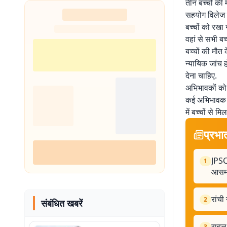
तीन बच्चों की 
शुरू
सहयोग विलेज मे
बच्चों को रखा 
वहां से सभी ब
बच्चों की मौत क
न्यायिक जांच 
देना चाहिए.
अभिभावकों को बच
कई अभिभावक मौ
में बच्चों से म
प्रभा
JPSC 
1
आसमा
रांची
2
संबंधित खबरें
राहुल
3