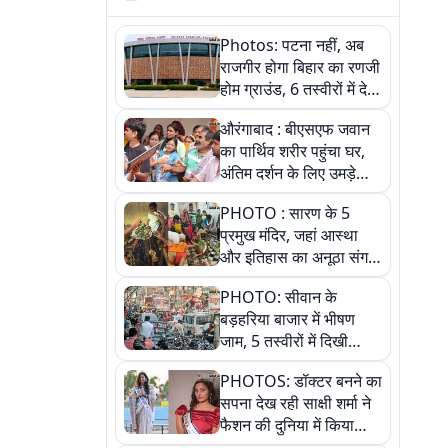
Photos: पटना नहीं, अब
राजगीर होगा बिहार का रणजी
होम ग्राउंड, 6 तस्वीरों में देखें
नए स्टेडियम की पूरी कहानी
औरंगाबाद : बीएसएफ जवान
का पार्थिव शरीर पहुंचा घर,
अंतिम दर्शन के लिए उमड़े
लोग
PHOTO : सारण के 5
प्रमुख मंदिर, जहां आस्था
और इतिहास का अनूठा संगम,
तस्वीरों में जानिए
PHOTO: सीवान के
बड़हरिया बाजार में भीषण
जाम, 5 तस्वीरों में दिखी
अव्यवस्था
PHOTOS: डॉक्टर बनने का
सपना देख रही साक्षी शर्मा ने
फैशन की दुनिया में किया
कमाल,जानिए बेगूसराय की