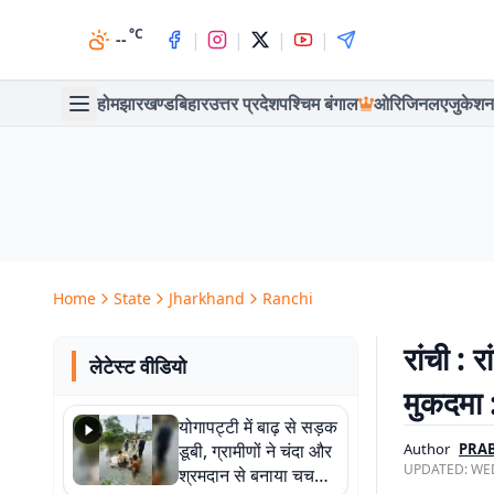
°C
|
|
|
|
--
होम
झारखण्ड
बिहार
उत्तर प्रदेश
पश्चिम बंगाल
ओरिजिनल
एजुकेशन
Home
State
Jharkhand
Ranchi
रांची : 
लेटेस्ट वीडियो
मुकदमा
योगापट्टी में बाढ़ से सड़क
डूबी, ग्रामीणों ने चंदा और
Author
PRAB
UPDATED:
WED
श्रमदान से बनाया चचरी