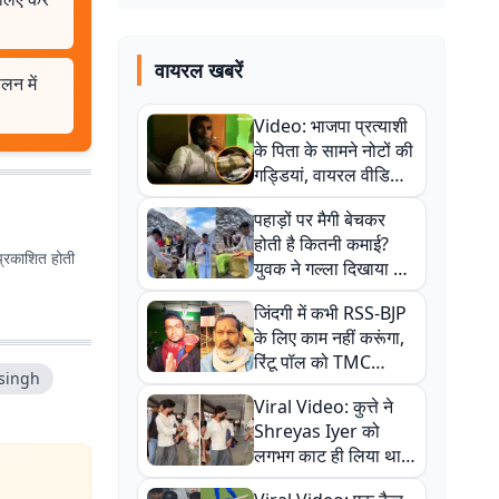
वायरल खबरें
लन में
Video: भाजपा प्रत्याशी
के पिता के सामने नोटों की
गड्डियां, वायरल वीडियो
से राजनीति में उबाल,
पहाड़ों पर मैगी बेचकर
अजित महतो बोले- TMC
होती है कितनी कमाई?
की गंदी चाल
प्रकाशित होती
युवक ने गल्ला दिखाया तो
नौकरी वालों के खड़े हो गए
जिंदगी में कभी RSS-BJP
कान
के लिए काम नहीं करूंगा,
रिंटू पॉल को TMC
 singh
ऑफिस में ले जाकर पीटा,
Viral Video: कुत्ते ने
Video वायरल
Shreyas Iyer को
लगभग काट ही लिया था,
न्यूजीलैंड सीरीज से पहले