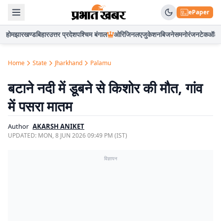
ePaper
होम
झारखण्ड
बिहार
उत्तर प्रदेश
पश्चिम बंगाल
ओरिजिनल
एजुकेशन
बिजनेस
मनोरंजन
टेक
ऑटो
Home
State
Jharkhand
Palamu
बटाने नदी में डूबने से किशोर की मौत, गांव
में पसरा मातम
Author
AKARSH ANIKET
UPDATED:
MON, 8 JUN 2026 09:49 PM (IST)
विज्ञापन