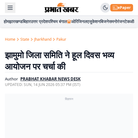
ePaper
होम
झारखण्ड
बिहार
उत्तर प्रदेश
पश्चिम बंगाल
ओरिजिनल
एजुकेशन
बिजनेस
मनोरंजन
टेक
ऑटो
Home
State
Jharkhand
Pakur
झामुमो जिला समिति ने हूल दिवस भव्य
आयोजन पर चर्चा की
Author
PRABHAT KHABAR NEWS DESK
UPDATED:
SUN, 14 JUN 2026 05:37 PM (IST)
विज्ञापन