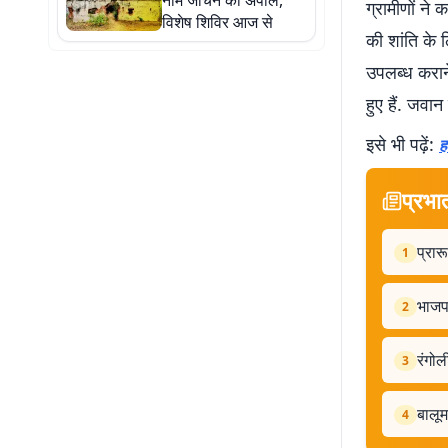
नाम जांचने की अपील,
ग्रामीणों ने
विशेष शिविर आज से
की शांति के 
उपलब्ध कराने 
हुए हैं. जवा
इसे भी पढ़ें:
ह
प्रभा
प्रार
1
भाजपा
2
रंगोल
3
बालू
4