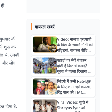
 ही
वायरल खबरें
 बुधवार की
Video: भाजपा प्रत्याशी
के पिता के सामने नोटों की
 भी शुरू कर
गड्डियां, वायरल वीडियो
्ति थे. उनकी
से राजनीति में उबाल,
पहाड़ों पर मैगी बेचकर
अजित महतो बोले- TMC
 है और लोग
होती है कितनी कमाई?
की गंदी चाल
युवक ने गल्ला दिखाया तो
नौकरी वालों के खड़े हो गए
जिंदगी में कभी RSS-BJP
कान
के लिए काम नहीं करूंगा,
रिंटू पॉल को TMC
ऑफिस में ले जाकर पीटा,
Viral Video: कुत्ते ने
Video वायरल
ख दिया है.
Shreyas Iyer को