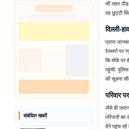
की लहर दौड़ ग
वह छुट्टी बि
दिल्ली-हा
प्राप्त जानका
रेलमार्ग पर 
कि मौके पर 
पहुंची. पुलि
की सूचना सी
परिवार पर
जैसे ही जवान
संबंधित खबरें
परिजनों का र
देने पहुंच रह