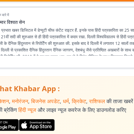
बारे में
मार विश्वत सेन
न प्रभात खबर डिजिटल में डेप्यूटी चीफ कंटेंट राइटर हैं. इनके पास हिंदी पत्रकारिता का 25
ने 21वीं सदी की शुरुआत से ही हिंदी पत्रकारिता में कदम रखा. दिल्ली विश्वविद्यालय से हिंदी पत्
ली के दैनिक हिंदुस्तान से रिपोर्टिंग की शुरुआत की. इसके बाद वे दिल्ली में लगातार 12 सालों तक 
े दिल्ली से प्रकाशित दैनिक हिंदुस्तान दैनिक जागरण, देशबंधु जैसे प्रतिष्ठित अखबारों के साथ
भी रिपोर्टिंग की. 2013 में वे प्रभात खबर आए. तब से वे प्रिंट मीडिया के साथ फिलहाल पिछले 
 में अपनी सेवाएं दे रहे हैं. इन्होंने अपने करियर के शुरुआती दिनों में ही राजस्थान में होने वाल
300 साल के इतिहास पर एक पुस्तक 'नित नए आयाम की खोज: राजस्थानी पत्रकारिता' की र
िभिन्न पत्र-पत्रिकाओं में प्रकाशित हुई हैं.
hat Khabar App :
केशन
,
मनोरंजन
,
बिजनेस अपडेट
,
धर्म
,
क्रिकेट
,
राशिफल
की ताजा खबरें प
 ब्रेकिंग
हिंदी न्यूज
और लाइव न्यूज कवरेज के लिए डाउनलोड करिए