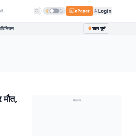
h news
Login
ePaper
पिनियन
शहर चुनें
र मौत,
विज्ञापन