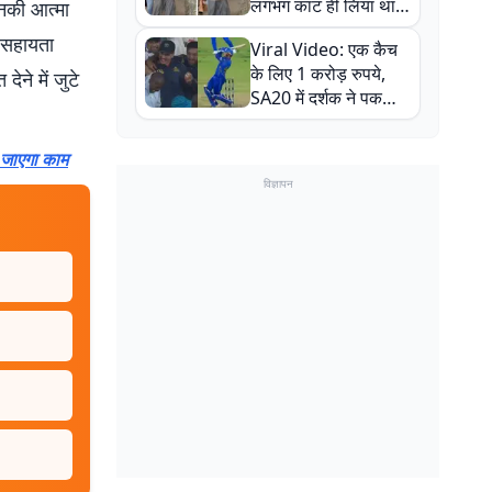
लगभग काट ही लिया था,
उनकी आत्मा
न्यूजीलैंड सीरीज से पहले
व सहायता
Viral Video: एक कैच
बाल-बाल बचे
के लिए 1 करोड़ रुपये,
ेने में जुटे
SA20 में दर्शक ने पकड़ा
एक हाथ से गजब का कैच
 जाएगा काम
विज्ञापन