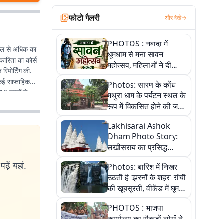
फोटो गैलरी
और देखें
PHOTOS : नवादा में
 साल से अधिक का
धूमधाम से मना सावन
रकारिता का कोर्स
महोत्सव, महिलाओं ने दी
रिपोर्टिंग की.
सांस्कृतिक प्रस्तुतियां
 कई साप्ताहिक
Photos: सारण के कोंध
10 सालों से
मथुरा धाम के पर्यटन स्थल के
ी हिंदी
रूप में विकसित होने की जगी
चना की. इनकी कई
आस, 9 तस्वीरों में देखें पूरी
Lakhisarai Ashok
कहानी
Dham Photo Story:
लखीसराय का प्रसिद्ध
अशोक धाम—आस्था,
ढ़ें यहां.
Photos: बारिश में निखर
श्रृंगार, अनुष्ठान और
उठती है 'झरनों के शहर' रांची
अलौकिक संध्या आरती के
की खूबसूरती, वीकेंड में घूम
विहंगम दृश्य
आएं ये 5 वादियां
PHOTOS : भाजपा
कार्यालय का सैकड़ों लोगों ने