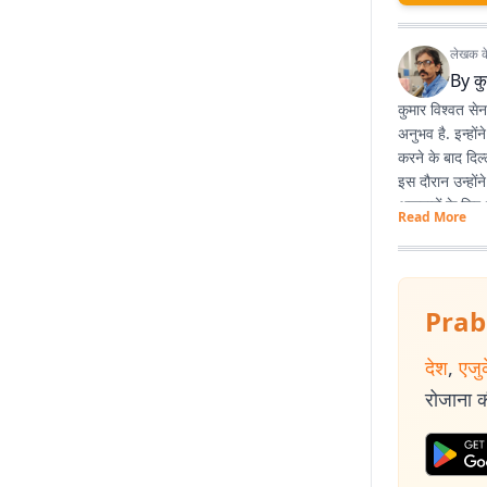
लेखक के 
By
कु
कुमार विश्वत से
अनुभव है. इन्हों
करने के बाद दिल्
इस दौरान उन्होंन
अखबारों के लिए 
Read More
प्रभात खबर डिजिटल
पत्रकारिता के 
कहानियां देश के व
Prab
देश
,
एजु
रोजाना की