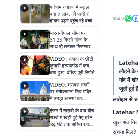
गिरफ्तार
पश्चिम चंपारण में स्कूल
बना तालाब, गंदे पानी से
Share
होकर पढ़ने पहुंच रहे बच्चे
भारत-नेपाल सीमा पर
31.25 किलो गांजा के
साथ दो तस्कर गिरफ्तार,
नेपाली नंबर की बाइक
VIDEO : नवादा के छोटी
जब्त
Latehar 
कुमारी हत्याकांड में कब-
लौटने के 
क्या हुआ, देखिए पूरी रिपोर्ट
गांव में 
VIDEO: श्रावण नवमी
जुटी हुई ह
पर मनोकामना शिव मंदिर
में उमड़ा आस्था का
लातेहार से चं
सैलाब, हर-हर महादेव के
इंजन में खराबी के बाद बीच
जयघोष से गूंजा परिसर
Latehar
रास्ते में खड़ी हुई मेमू ट्रेन,
खुरा गांव नि
डेढ़ घंटे तक बाधित रहा
आवागमन
सूचना मिलते 