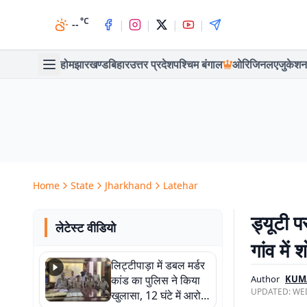
°C
|
|
|
|
--
होम
झारखण्ड
बिहार
उत्तर प्रदेश
पश्चिम बंगाल
ओरिजिनल
एजुकेशन
Home
State
Jharkhand
Latehar
ड्यूटी 
लेटेस्ट वीडियो
गांव में
लिट्टीपाड़ा में डबल मर्डर
कांड का पुलिस ने किया
Author
KUM
UPDATED:
WED
खुलासा, 12 घंटे में आरोपी