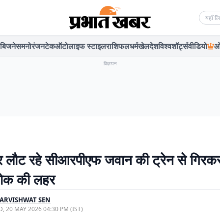
Searc
बिजनेस
मनोरंजन
टेक
ऑटो
लाइफ स्टाइल
राशिफल
धर्म
खेल
देश
विश्व
शॉर्ट्स
वीडियो
ओ
विज्ञापन
पर लौट रहे सीआरपीएफ जवान की ट्रेन से गिरक
 शोक की लहर
ARVISHWAT SEN
, 20 MAY 2026 04:30 PM (IST)