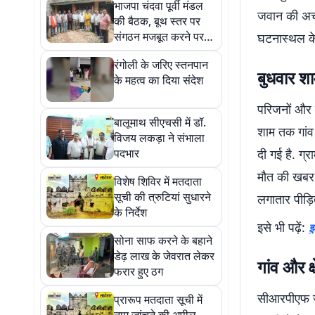
भाजपा चंदवा पूर्वी मंडल
जवान की अचा
की बैठक, बूथ स्तर पर
संगठन मजबूत करने पर
घटनास्थल के 
जोर
रंगोली के जरिए स्तनपान
बुधवार शा
के महत्व का दिया संदेश
परिजनों और 
बालूमाथ सीएचसी में डॉ.
शाम तक गांव 
विजय लकड़ा ने संभाला
पदभार
दी गई है. ग्
मौत की खबर स
विशेष शिविर में मतदाता
सूची की त्रुटियां सुधारने
लगातार पीड़ित
के निर्देश
इसे भी पढ़ें:
झ
सोना साफ करने के बहाने
डेढ़ लाख के जेवरात लेकर
गांव और क
फरार हुए ठग
सीआरपीएफ जव
प्रारूप मतदाता सूची में