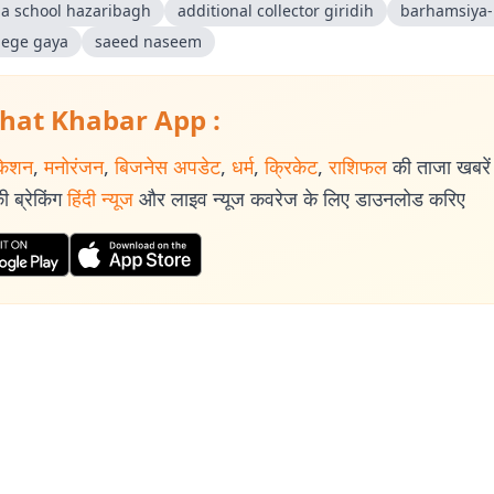
ila school hazaribagh
additional collector giridih
barhamsiya
llege gaya
saeed naseem
hat Khabar App :
केशन
,
मनोरंजन
,
बिजनेस अपडेट
,
धर्म
,
क्रिकेट
,
राशिफल
की ताजा खबरें प
 ब्रेकिंग
हिंदी न्यूज
और लाइव न्यूज कवरेज के लिए डाउनलोड करिए