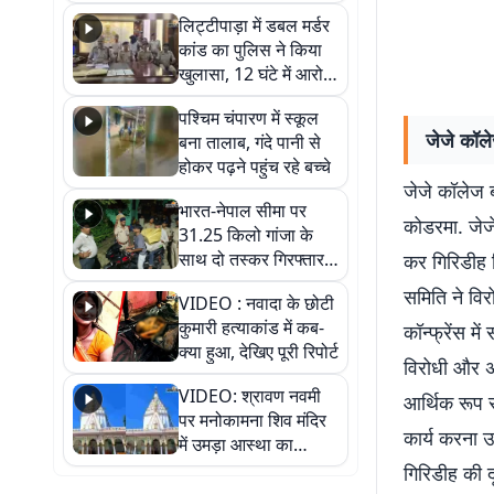
हुआ भव्य श्रृंगार
लिट्टीपाड़ा में डबल मर्डर
कांड का पुलिस ने किया
खुलासा, 12 घंटे में आरोपी
गिरफ्तार
पश्चिम चंपारण में स्कूल
जेजे कॉले
बना तालाब, गंदे पानी से
होकर पढ़ने पहुंच रहे बच्चे
जेजे कॉलेज ब
भारत-नेपाल सीमा पर
कोडरमा. जेज
31.25 किलो गांजा के
साथ दो तस्कर गिरफ्तार,
कर गिरिडीह स
नेपाली नंबर की बाइक
समिति ने विर
VIDEO : नवादा के छोटी
जब्त
कुमारी हत्याकांड में कब-
कॉन्फ्रेंस म
क्या हुआ, देखिए पूरी रिपोर्ट
विरोधी और अ
VIDEO: श्रावण नवमी
आर्थिक रूप स
पर मनोकामना शिव मंदिर
कार्य करना 
में उमड़ा आस्था का
सैलाब, हर-हर महादेव के
गिरिडीह की 
जयघोष से गूंजा परिसर