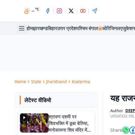
°C
|
|
|
|
--
होम
झारखण्ड
बिहार
उत्तर प्रदेश
पश्चिम बंगाल
ओरिजिनल
एजुकेशन
Home
State
Jharkhand
Koderma
यह राजन
लेटेस्ट वीडियो
Author
DEE
श्रावण दशमी पर
UPDATED:
FRI
शिवभक्ति में डूबा बेतिया,
मनोकामना शिव मंदिर में
Share