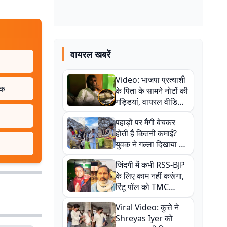
वायरल खबरें
Video: भाजपा प्रत्याशी
लक
के पिता के सामने नोटों की
गड्डियां, वायरल वीडियो
से राजनीति में उबाल,
पहाड़ों पर मैगी बेचकर
अजित महतो बोले- TMC
होती है कितनी कमाई?
की गंदी चाल
युवक ने गल्ला दिखाया तो
नौकरी वालों के खड़े हो गए
जिंदगी में कभी RSS-BJP
कान
के लिए काम नहीं करूंगा,
रिंटू पॉल को TMC
ऑफिस में ले जाकर पीटा,
Viral Video: कुत्ते ने
Video वायरल
Shreyas Iyer को