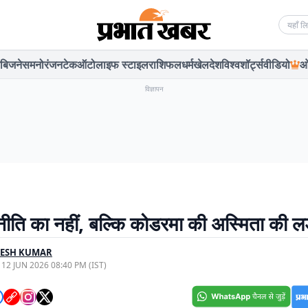
Searc
बिजनेस
मनोरंजन
टेक
ऑटो
लाइफ स्टाइल
राशिफल
धर्म
खेल
देश
विश्व
शॉर्ट्स
वीडियो
ओ
विज्ञापन
ीति का नहीं, बल्कि कोडरमा की अस्मिता की लड़
PESH KUMAR
, 12 JUN 2026 08:40 PM (IST)