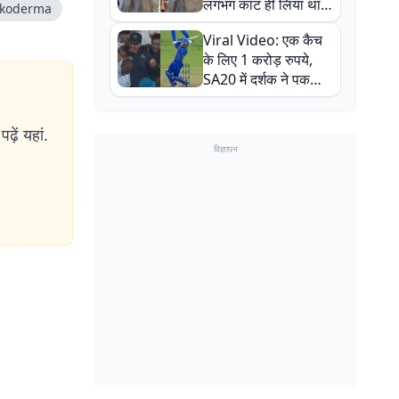
लगभग काट ही लिया था,
-koderma
न्यूजीलैंड सीरीज से पहले
Viral Video: एक कैच
बाल-बाल बचे
के लिए 1 करोड़ रुपये,
SA20 में दर्शक ने पकड़ा
एक हाथ से गजब का कैच
ढ़ें यहां.
विज्ञापन