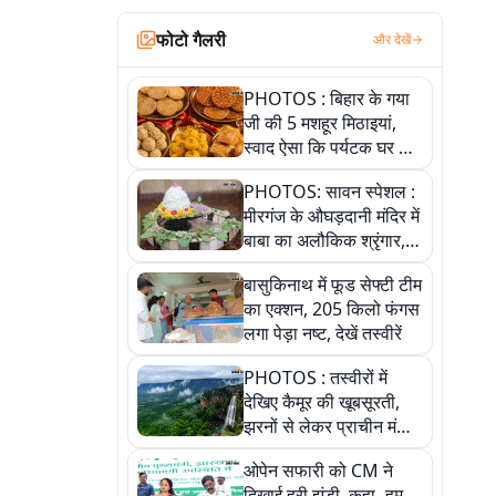
फोटो गैलरी
और देखें
PHOTOS : बिहार के गया
जी की 5 मशहूर मिठाइयां,
स्वाद ऐसा कि पर्यटक घर ले
जाना नहीं भूलते, तस्वीरों में
PHOTOS: सावन स्पेशल :
देखें
मीरगंज के औघड़दानी मंदिर में
बाबा का अलौकिक श्रृंगार,
तस्वीरों में देखें महादेव के कई
बासुकिनाथ में फूड सेफ्टी टीम
मनमोहक स्वरूप
का एक्शन, 205 किलो फंगस
लगा पेड़ा नष्ट, देखें तस्वीरें
PHOTOS : तस्वीरों में
देखिए कैमूर की खूबसूरती,
झरनों से लेकर प्राचीन मंदिरों
तक प्रकृति और आस्था का
ओपेन सफारी को CM ने
अद्भुत संगम
दिखाई हरी झंडी, कहा- हम