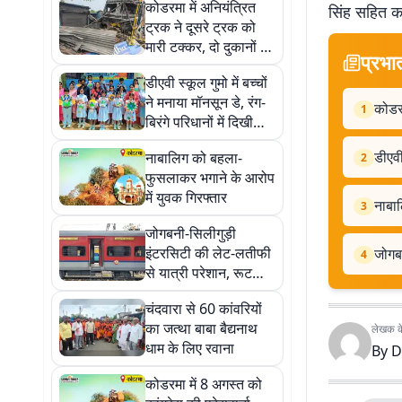
कोडरमा में अनियंत्रित
सिंह सहित क
ट्रक ने दूसरे ट्रक को
मारी टक्कर, दो दुकानों को
प्रभा
किया ध्वस्त
डीएवी स्कूल गुमो में बच्चों
ने मनाया मॉनसून डे, रंग-
कोडरम
1
बिरंगे परिधानों में दिखी
बारिश की झलक
डीएवी
नाबालिग को बहला-
2
फुसलाकर भगाने के आरोप
में युवक गिरफ्तार
नाबा
3
जोगबनी-सिलीगुड़ी
इंटरसिटी की लेट-लतीफी
जोगबन
4
से यात्री परेशान, रूट
बदलने की उठी मांग
चंदवारा से 60 कांवरियों
का जत्था बाबा बैद्यनाथ
लेखक के 
धाम के लिए रवाना
By
D
कोडरमा में 8 अगस्त को