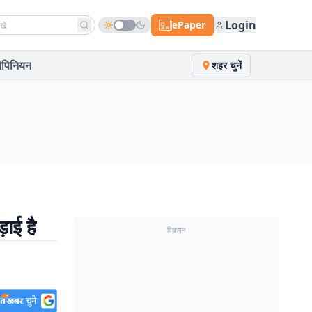
h news
Login
ePaper
पिनियन
शहर चुनें
ाई है
विज्ञापन