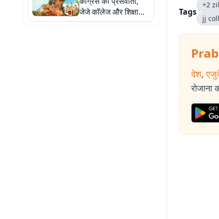
कांग्रेस की प्रेसवार्ता,
+2 z
जेजे कॉलेज और शिक्षा
Tags
jj co
व्यवस्था पर रखेगी पक्ष
Prab
देश
,
एजु
रोजाना की