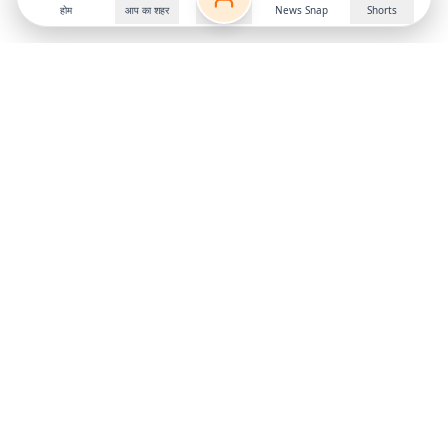
होम
आप का शहर
News Snap
Shorts
Follow us on
X
Download Mobile App
State
›
Jharkhand
›
Hindi News
Gumla News
Bihar News
Dumka News
Delhi News
Ranchi News
Odisha News
Bokaro News