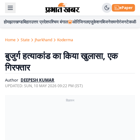
ePaper
होम
झारखण्ड
बिहार
उत्तर प्रदेश
पश्चिम बंगाल
ओरिजिनल
एजुकेशन
बिजनेस
मनोरंजन
टेक
ऑटो
Home
State
Jharkhand
Koderma
बुजुर्ग हत्याकांड का किया खुलासा, एक
गिरफ्तार
Author
DEEPESH KUMAR
UPDATED:
SUN, 10 MAY 2026 09:22 PM (IST)
विज्ञापन