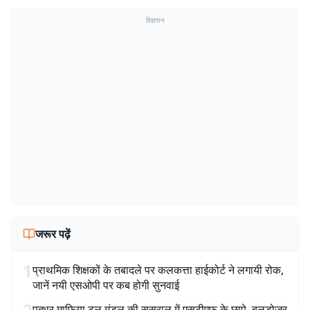
विज्ञापन
जरूर पढ़ें
1
प्राथमिक शिक्षकों के तबादले पर कलकत्ता हाईकोर्ट ने लगायी रोक,
जानें नयी एसओपी पर कब होगी सुनवाई
2
पत्थर माफिया टुलू मंडल की ससुराल में एसटीएफ के छापे, बुलडोजर