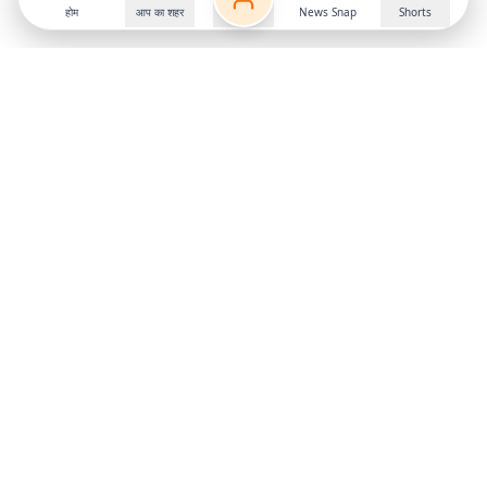
होम
आप का शहर
News Snap
Shorts
Follow us on
X
Download Mobile App
State
›
Jharkhand
›
Hindi News
Gumla News
Bihar News
Dumka News
Delhi News
Ranchi News
Odisha News
Bokaro News