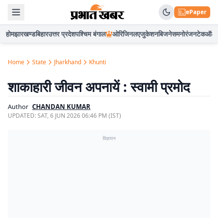
ePaper
होम
झारखण्ड
बिहार
उत्तर प्रदेश
पश्चिम बंगाल
ओरिजिनल
एजुकेशन
बिजनेस
मनोरंजन
टेक
ऑटो
Home
State
Jharkhand
Khunti
शाकाहारी जीवन अपनायें : स्वामी प्रमोद
Author
CHANDAN KUMAR
UPDATED:
SAT, 6 JUN 2026 06:46 PM (IST)
विज्ञापन