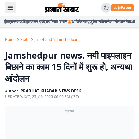
ePaper
होम
झारखण्ड
बिहार
उत्तर प्रदेश
पश्चिम बंगाल
ओरिजिनल
एजुकेशन
बिजनेस
मनोरंजन
टेक
ऑटो
Home
State
Jharkhand
Jamshedpur
Jamshedpur news. नयी पाइपलाइन
बिछाने का काम 15 दिनों में शुरू हो, अन्यथा
आंदोलन
Author
PRABHAT KHABAR NEWS DESK
UPDATED:
SAT, 25 JAN 2025 06:09 PM (IST)
विज्ञापन