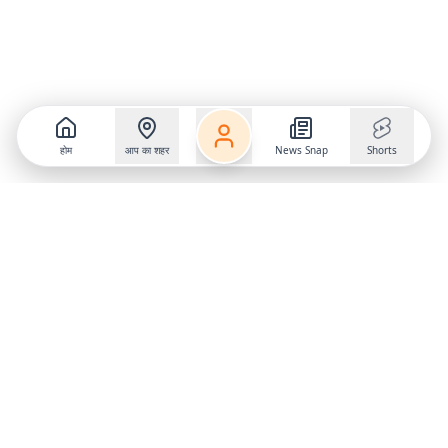
होम
आप का शहर
News Snap
Shorts
Follow us on
X
Download Mobile App