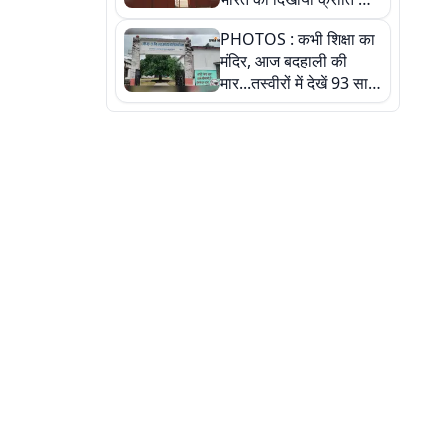
रास्ता: तस्वीरों में देखिए
PHOTOS : कभी शिक्षा का
मंदिर, आज बदहाली की
मार...तस्वीरों में देखें 93 साल
पुराने इस हाई स्कूल की
हकीकत