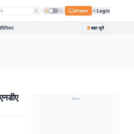
h news
Login
ePaper
पिनियन
शहर चुनें
एनडीए
विज्ञापन