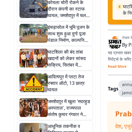
कोयला चोरी रोकने के
घाटशि
4
दौरान कंपनी का स्टाफ
के निर
घायल, जमशेदपुर में चल
रहा इलाज
इंचड़ासोल में भूमि पूजन के
साथ शुरू हुआ दुर्गा पूजा
लेखक के 
पंडाल निर्माण, काल्पनिक
By
P
थीम पर सजेगा पंडाल
घाटशिला की बंद तांबा
यह प्रभात खबर क
खदानों को लेकर सांसद
रिपोर्ट्स के जरि
सक्रिय, सितंबर में
Read More
एचसीएल के साथ समीक्षा
आदित्यपुर में प्लटा तेज
बैठक के निर्देश
रफ्तार ऑटो, 13 छात्र
annu
Tags
घायल
Jams
जमशेदपुर में खुला 'मदरहुड
अस्पताल', राज्यपाल
Prab
संतोष कुमार गंगवार ने
किया उद्घाटन
देश
,
एजु
आधुनिक तकनीक व