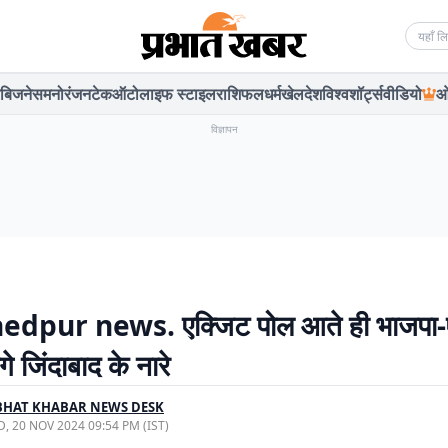
Searc
बिजनेस
मनोरंजन
टेक
ऑटो
लाइफ स्टाइल
राशिफल
धर्म
खेल
देश
विश्व
शॉर्ट्स
वीडियो
ओ
विज्ञापन
dpur news. एक्जिट पोल आते ही भाजपा-
लगे जिंदाबाद के नारे
BHAT KHABAR NEWS DESK
, 20 NOV 2024 09:54 PM (IST)