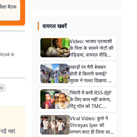
क्षा बैठक
वायरल खबरें
Video: भाजपा प्रत्याशी
के पिता के सामने नोटों की
गड्डियां, वायरल वीडियो
ेटवर्क के
से राजनीति में उबाल,
पहाड़ों पर मैगी बेचकर
अजित महतो बोले- TMC
होती है कितनी कमाई?
की गंदी चाल
युवक ने गल्ला दिखाया तो
नौकरी वालों के खड़े हो गए
av
जिंदगी में कभी RSS-BJP
कान
के लिए काम नहीं करूंगा,
रिंटू पॉल को TMC
ऑफिस में ले जाकर पीटा,
Viral Video: कुत्ते ने
Video वायरल
Shreyas Iyer को
ढ़ें यहां.
लगभग काट ही लिया था,