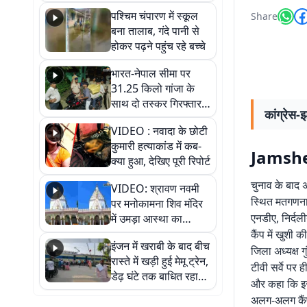
गिरफ्तार
पश्चिम चंपारण में स्कूल
Share
बना तालाब, गंदे पानी से
होकर पढ़ने पहुंच रहे बच्चे
भारत-नेपाल सीमा पर
31.25 किलो गांजा के
साथ दो तस्कर गिरफ्तार,
कांग्रेस-झ
नेपाली नंबर की बाइक
VIDEO : नवादा के छोटी
जब्त
कुमारी हत्याकांड में कब-
Jamsh
क्या हुआ, देखिए पूरी रिपोर्ट
चुनाव के बाद 
VIDEO: श्रावण नवमी
स्थित मतगणना स
पर मनोकामना शिव मंदिर
एनडीए, निर्दल
में उमड़ा आस्था का
सैलाब, हर-हर महादेव के
कैंप में खुशी क
इंजन में खराबी के बाद बीच
जयघोष से गूंजा परिसर
जिला अध्यक्ष ग
रास्ते में खड़ी हुई मेमू ट्रेन,
टीवी सर्वे पर
डेढ़ घंटे तक बाधित रहा
और कहा कि इस 
आवागमन
अलग-अलग कैंप म