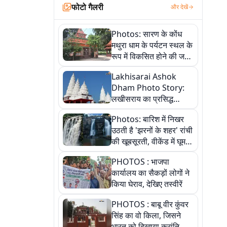
फोटो गैलरी
और देखें
Photos: सारण के कोंध
मथुरा धाम के पर्यटन स्थल के
रूप में विकसित होने की जगी
आस, 9 तस्वीरों में देखें पूरी
Lakhisarai Ashok
कहानी
Dham Photo Story:
लखीसराय का प्रसिद्ध
अशोक धाम—आस्था,
Photos: बारिश में निखर
श्रृंगार, अनुष्ठान और
उठती है 'झरनों के शहर' रांची
अलौकिक संध्या आरती के
की खूबसूरती, वीकेंड में घूम
विहंगम दृश्य
आएं ये 5 वादियां
PHOTOS : भाजपा
कार्यालय का सैकड़ों लोगों ने
किया घेराव, देखिए तस्वीरें
PHOTOS : बाबू वीर कुंवर
सिंह का वो किला, जिसने
भारत को दिखाया क्रांति का