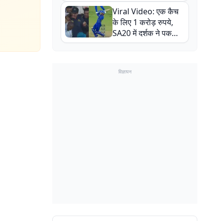
न्यूजीलैंड सीरीज से पहले
Viral Video: एक कैच
बाल-बाल बचे
के लिए 1 करोड़ रुपये,
SA20 में दर्शक ने पकड़ा
एक हाथ से गजब का कैच
विज्ञापन