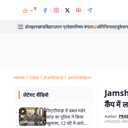
°C
|
|
|
|
--
होम
झारखण्ड
बिहार
उत्तर प्रदेश
पश्चिम बंगाल
ओरिजिनल
एजुकेशन
Home
State
Jharkhand
Jamshedpur
Jamshe
लेटेस्ट वीडियो
कैंप में 
लिट्टीपाड़ा में डबल मर्डर
कांड का पुलिस ने किया
Author
PRA
UPDATED:
WED
खुलासा, 12 घंटे में आरोपी