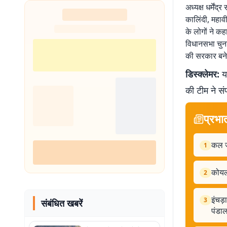
अध्यक्ष धर्में
कालिंदी, महावी
के लोगों ने कह
विधानसभा चुनाव
की सरकार बनेग
डिस्क्लेमर:
यह
की टीम ने सं
प्रभा
कल जम
1
कोयल
2
इंचड़
3
संबंधित खबरें
पंडा