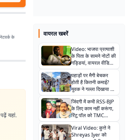
वायरल खबरें
ेटवर्क के
Video: भाजपा प्रत्याशी
के पिता के सामने नोटों की
गड्डियां, वायरल वीडियो
से राजनीति में उबाल,
पहाड़ों पर मैगी बेचकर
अजित महतो बोले- TMC
होती है कितनी कमाई?
की गंदी चाल
युवक ने गल्ला दिखाया तो
नौकरी वालों के खड़े हो गए
जिंदगी में कभी RSS-BJP
कान
के लिए काम नहीं करूंगा,
ढ़ें यहां.
रिंटू पॉल को TMC
ऑफिस में ले जाकर पीटा,
Viral Video: कुत्ते ने
Video वायरल
Shreyas Iyer को