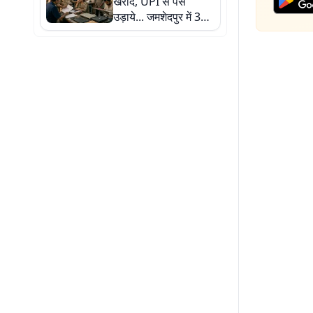
खरीदे, UPI से पैसे
उड़ाये... जमशेदपुर में 3
लोग बने साइबर ठगी के
शिकार