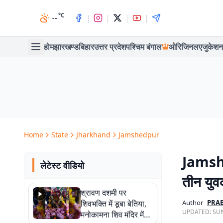
°C
|
|
|
|
--
होम
झारखण्ड
बिहार
उत्तर प्रदेश
पश्चिम बंगाल
ओरिजिनल
एजुकेशन
Home
State
Jharkhand
Jamshedpur
Jamshed
लेटेस्ट वीडियो
तीन युवक
श्रावण दशमी पर
शिवभक्ति में डूबा बेतिया,
Author
PRA
UPDATED:
SUN
मनोकामना शिव मंदिर में