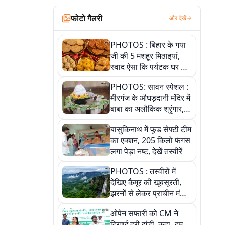
फोटो गैलरी
और देखें
PHOTOS : बिहार के गया
जी की 5 मशहूर मिठाइयां,
स्वाद ऐसा कि पर्यटक घर ले
जाना नहीं भूलते, तस्वीरों में
PHOTOS: सावन स्पेशल :
देखें
मीरगंज के औघड़दानी मंदिर में
बाबा का अलौकिक श्रृंगार,
तस्वीरों में देखें महादेव के कई
बासुकिनाथ में फूड सेफ्टी टीम
मनमोहक स्वरूप
का एक्शन, 205 किलो फंगस
लगा पेड़ा नष्ट, देखें तस्वीरें
PHOTOS : तस्वीरों में
देखिए कैमूर की खूबसूरती,
झरनों से लेकर प्राचीन मंदिरों
तक प्रकृति और आस्था का
ओपेन सफारी को CM ने
अद्भुत संगम
दिखाई हरी झंडी, कहा- हम