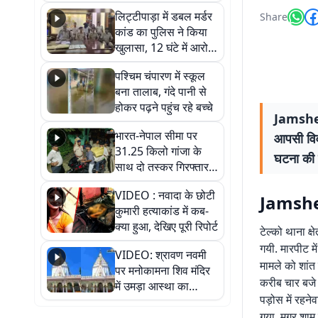
हुआ भव्य श्रृंगार
लिट्टीपाड़ा में डबल मर्डर
Share
कांड का पुलिस ने किया
खुलासा, 12 घंटे में आरोपी
गिरफ्तार
पश्चिम चंपारण में स्कूल
बना तालाब, गंदे पानी से
होकर पढ़ने पहुंच रहे बच्चे
Jamshedpu
भारत-नेपाल सीमा पर
आपसी विवा
31.25 किलो गांजा के
घटना की 
साथ दो तस्कर गिरफ्तार,
नेपाली नंबर की बाइक
VIDEO : नवादा के छोटी
जब्त
Jamshe
कुमारी हत्याकांड में कब-
क्या हुआ, देखिए पूरी रिपोर्ट
टेल्को थाना क्
गयी. मारपीट म
VIDEO: श्रावण नवमी
मामले को शांत
पर मनोकामना शिव मंदिर
करीब चार बजे 
में उमड़ा आस्था का
पड़ोस में रहन
सैलाब, हर-हर महादेव के
गया, मगर शाम 
जयघोष से गूंजा परिसर