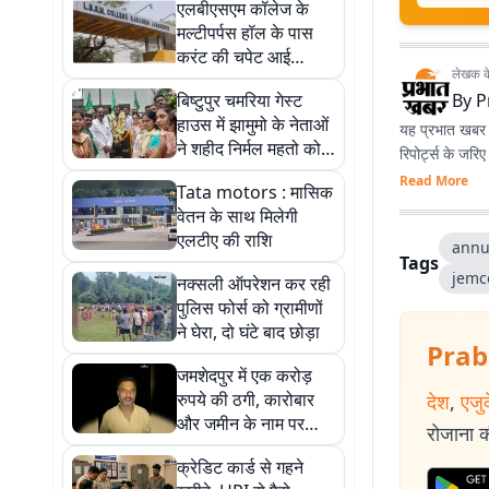
एलबीएसएम कॉलेज के
मल्टीपर्पस हॉल के पास
करंट की चपेट आई
लेखक के 
छात्रा, जख्मी
बिष्टुपुर चमरिया गेस्ट
By
P
हाउस में झामुमो के नेताओं
यह प्रभात खबर क
ने शहीद निर्मल महतो को
रिपोर्ट्स के जरि
दी श्रद्धांजलि
Read More
Tata motors : मासिक
वेतन के साथ मिलेगी
एलटीए की राशि
annu
Tags
jemc
नक्सली ऑपरेशन कर रही
पुलिस फोर्स को ग्रामीणों
ने घेरा, दो घंटे बाद छोड़ा
Prab
जमशेदपुर में एक करोड़
रुपये की ठगी, कारोबार
देश
,
एजु
और जमीन के नाम पर
रोजाना की
उड़ाये पैसे
क्रेडिट कार्ड से गहने