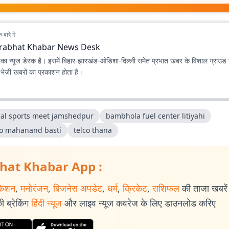
बारे में
rabhat Khabar News Desk
ा न्यूज डेस्क है। इसमें बिहार-झारखंड-ओडिशा-दिल्‍ली समेत प्रभात खबर के विशाल ग्राउंड न
ए भेजी खबरों का प्रकाशन होता है।
al sports meet jamshedpur
bambhola fuel center litiyahi
o mahanand basti
telco thana
hat Khabar App :
केशन
,
मनोरंजन
,
बिजनेस अपडेट
,
धर्म
,
क्रिकेट
,
राशिफल
की ताजा खबरें प
 ब्रेकिंग
हिंदी न्यूज
और लाइव न्यूज कवरेज के लिए डाउनलोड करिए