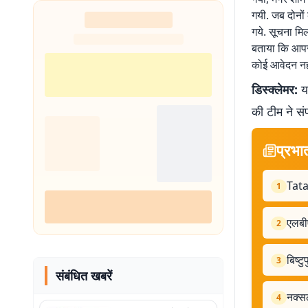
गयी. जब दोनों
गये. सूचना मि
बताया कि आपसी 
कोई आवेदन नही
डिस्क्लेमर:
यह
की टीम ने सं
प्रभा
Tata
1
एलबी
2
बिष्ट
3
संबंधित खबरें
नक्सल
4