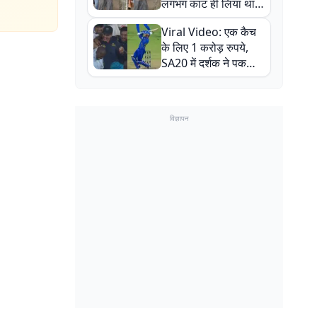
लगभग काट ही लिया था,
न्यूजीलैंड सीरीज से पहले
Viral Video: एक कैच
बाल-बाल बचे
के लिए 1 करोड़ रुपये,
SA20 में दर्शक ने पकड़ा
एक हाथ से गजब का कैच
विज्ञापन