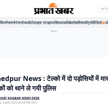
Searc
बिजनेस
मनोरंजन
टेक
ऑटो
लाइफ स्टाइल
राशिफल
धर्म
खेल
देश
विश्व
शॉर्ट्स
वीडियो
ओ
विज्ञापन
pur News : टेल्को में दो पड़ोसियों में मा
ों को थाने ले गयी पुलिस
BHAT KHABAR NEWS DESK
, 5 JAN 2025 09:58 PM (IST)