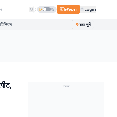
h news
Login
ePaper
पिनियन
शहर चुनें
रपीट,
विज्ञापन