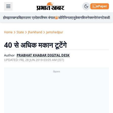
ePaper
होम
झारखण्ड
बिहार
उत्तर प्रदेश
पश्चिम बंगाल
ओरिजिनल
एजुकेशन
बिजनेस
मनोरंजन
टेक
ऑटो
Home
State
Jharkhand
Jamshedpur
40 से अधिक मकान टूटेंगे
Author
PRABHAT KHABAR DIGITAL DESK
UPDATED:
FRI, 28 JUN 2019 03:05 AM (IST)
विज्ञापन