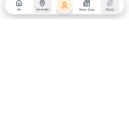
होम
आप का शहर
News Snap
Shorts
Follow us on
X
Download Mobile App
State
›
Jharkhand
›
Hindi News
Gumla News
Bihar News
Dumka News
Delhi News
Ranchi News