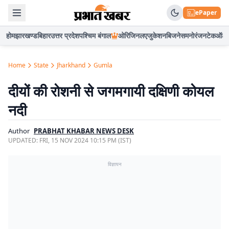
ePaper
होम
झारखण्ड
बिहार
उत्तर प्रदेश
पश्चिम बंगाल
ओरिजिनल
एजुकेशन
बिजनेस
मनोरंजन
टेक
ऑटो
Home
State
Jharkhand
Gumla
दीयों की रोशनी से जगमगायी दक्षिणी कोयल
नदी
Author
PRABHAT KHABAR NEWS DESK
UPDATED:
FRI, 15 NOV 2024 10:15 PM (IST)
विज्ञापन