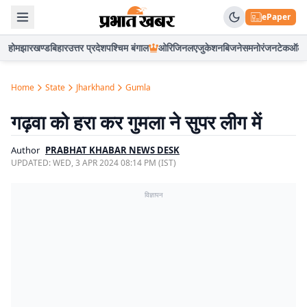
ePaper
होम
झारखण्ड
बिहार
उत्तर प्रदेश
पश्चिम बंगाल
ओरिजिनल
एजुकेशन
बिजनेस
मनोरंजन
टेक
ऑटो
Home
State
Jharkhand
Gumla
गढ़वा को हरा कर गुमला ने सुपर लीग में
Author
PRABHAT KHABAR NEWS DESK
UPDATED:
WED, 3 APR 2024 08:14 PM (IST)
विज्ञापन