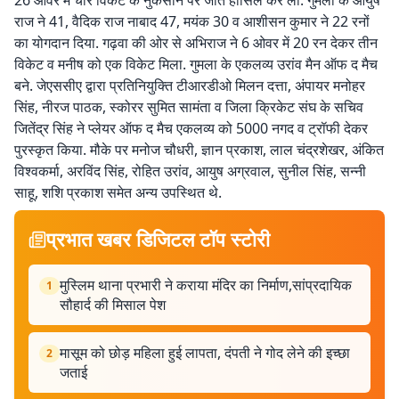
26 ओवर में चार विकेट के नुकसान पर जीत हासिल कर ली. गुमला के आयुष
राज ने 41, वैदिक राज नाबाद 47, मयंक 30 व आशीसन कुमार ने 22 रनों
का योगदान दिया. गढ़वा की ओर से अभिराज ने 6 ओवर में 20 रन देकर तीन
विकेट व मनीष को एक विकेट मिला. गुमला के एकलव्य उरांव मैन ऑफ द मैच
बने. जेएससीए द्वारा प्रतिनियुक्ति टीआरडीओ मिलन दत्ता, अंपायर मनोहर
सिंह, नीरज पाठक, स्कोरर सुमित सामंता व जिला क्रिकेट संघ के सचिव
जितेंद्र सिंह ने प्लेयर ऑफ द मैच एकलव्य को 5000 नगद व ट्रॉफी देकर
पुरस्कृत किया. मौके पर मनोज चौधरी, ज्ञान प्रकाश, लाल चंद्रशेखर, अंकित
विश्वकर्मा, अरविंद सिंह, रोहित उरांव, आयुष अग्रवाल, सुनील सिंह, सन्नी
साहू, शशि प्रकाश समेत अन्य उपस्थित थे.
प्रभात खबर डिजिटल टॉप स्टोरी
मुस्लिम थाना प्रभारी ने कराया मंदिर का निर्माण,सांप्रदायिक
1
सौहार्द की मिसाल पेश
मासूम को छोड़ महिला हुई लापता, दंपती ने गोद लेने की इच्छा
2
जताई