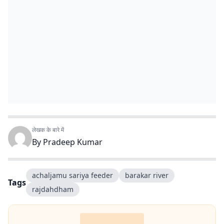
लेखक के बारे में
By
Pradeep Kumar
achaljamu sariya feeder
barakar river
Tags
rajdahdham