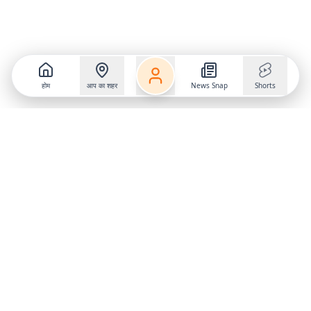
होम
आप का शहर
News Snap
Shorts
Follow us on
X
Download Mobile App
State
›
Jharkhand
›