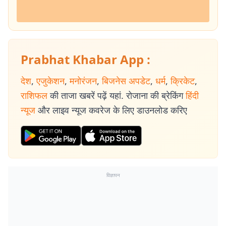
Prabhat Khabar App :
देश
,
एजुकेशन
,
मनोरंजन
,
बिजनेस अपडेट
,
धर्म
,
क्रिकेट
,
राशिफल
की ताजा खबरें पढ़ें यहां. रोजाना की ब्रेकिंग
हिंदी
न्यूज
और लाइव न्यूज कवरेज के लिए डाउनलोड करिए
विज्ञापन