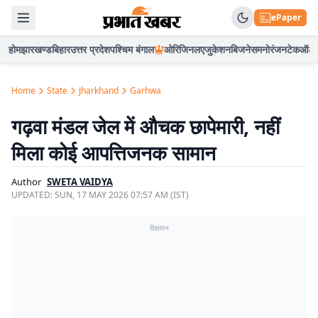
ePaper
होम
झारखण्ड
बिहार
उत्तर प्रदेश
पश्चिम बंगाल
ओरिजिनल
एजुकेशन
बिजनेस
मनोरंजन
टेक
ऑटो
Home
State
Jharkhand
Garhwa
गढ़वा मंडल जेल में औचक छापेमारी, नहीं
मिला कोई आपत्तिजनक सामान
Author
SWETA VAIDYA
UPDATED:
SUN, 17 MAY 2026 07:57 AM (IST)
विज्ञापन