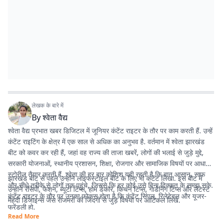
लेखक के बारे में
By
श्वेता वैद्य
श्वेता वैद्य प्रभात खबर डिजिटल में जूनियर कंटेंट राइटर के तौर पर काम करती हैं. उन्हें
कंटेंट राइटिंग के क्षेत्र में एक साल से अधिक का अनुभव है. वर्तमान में श्वेता झारखंड
बीट को कवर कर रही हैं, जहां वह राज्य की ताजा खबरें, लोगों की भलाई से जुड़े मुद्दे,
सरकारी योजनाओं, स्थानीय प्रशासन, शिक्षा, रोजगार और सामाजिक विषयों पर आधारित
स्टोरीज तैयार करती हैं. श्वेता की हर बार कोशिश यही रहती है कि बात आसान, साफ
झारखंड बीट से पहले उन्होंने लाइफस्टाइल बीट के लिए भी कंटेंट लिखा. इस बीट में
और सीधे तरीके से लोगों तक पहुंचे, जिससे कि हर कोई उसे बिना दिक्कत के समझ सके.
उन्होंने रेसिपी, फैशन, ब्यूटी टिप्स, होम डेकोर, किचन टिप्स, गार्डनिंग टिप्स और लेटेस्ट
कंटेंट राइटर के तौर पर उनका फोकस होता है कि कंटेंट सिंपल, रिलेटेबल और यूजर-
मेहंदी डिजाइन्स जैसे रोजमर्रा की जिंदगी से जुड़े विषयों पर आर्टिकल लिखे.
फ्रेंडली हो.
Read More