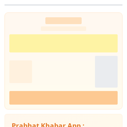
Prabhat Khabar App :