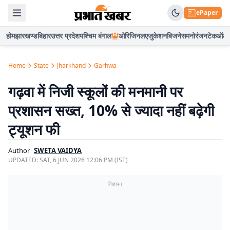
ePaper
होम
झारखण्ड
बिहार
उत्तर प्रदेश
पश्चिम बंगाल
ओरिजिनल
एजुकेशन
बिजनेस
मनोरंजन
टेक
ऑटो
Home
State
Jharkhand
Garhwa
गढ़वा में निजी स्कूलों की मनमानी पर
प्रशासन सख्त, 10% से ज्यादा नहीं बढ़ेगी
ट्यूशन फी
Author
SWETA VAIDYA
UPDATED:
SAT, 6 JUN 2026 12:06 PM (IST)
विज्ञापन