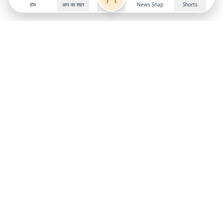
होम
आप का शहर
News Snap
Shorts
Follow us on
X
Download Mobile App
State
›
Jharkhand
›
Hindi News
Gumla News
Bihar News
Dumka News
Delhi News
Ranchi News
Odisha News
Bokaro News