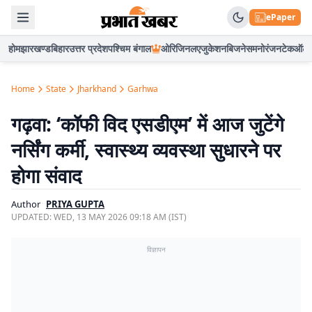
ePaper
होम
झारखण्ड
बिहार
उत्तर प्रदेश
पश्चिम बंगाल
ओरिजिनल
एजुकेशन
बिजनेस
मनोरंजन
टेक
ऑटो
Home
State
Jharkhand
Garhwa
गढ़वा: ‘कॉफी विद एसडीएम’ में आज जुटेंगे
नर्सिंग कर्मी, स्वास्थ्य व्यवस्था सुधारने पर
होगा संवाद
Author
PRIYA GUPTA
UPDATED:
WED, 13 MAY 2026 09:18 AM (IST)
विज्ञापन