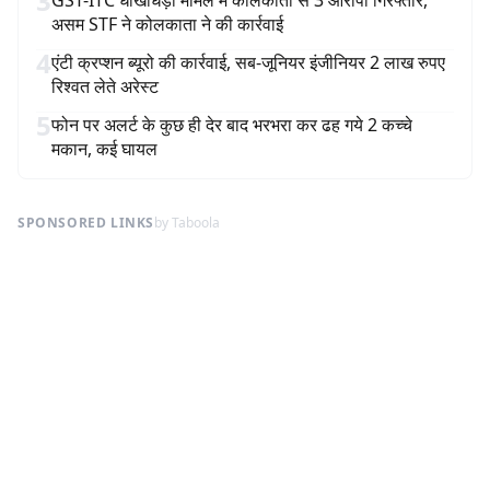
3
GST-ITC धोखाधड़ी मामले में कोलकाता से 3 आरोपी गिरफ्तार,
असम STF ने कोलकाता ने की कार्रवाई
4
एंटी क्रप्शन ब्यूरो की कार्रवाई, सब-जूनियर इंजीनियर 2 लाख रुपए
रिश्वत लेते अरेस्ट
5
फोन पर अलर्ट के कुछ ही देर बाद भरभरा कर ढह गये 2 कच्चे
मकान, कई घायल
SPONSORED LINKS
by Taboola