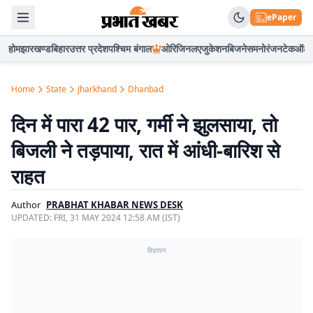
ePaper
होम
झारखण्ड
बिहार
उत्तर प्रदेश
पश्चिम बंगाल
ओरिजिनल
एजुकेशन
बिजनेस
मनोरंजन
टेक
ऑटो
Home
State
Jharkhand
Dhanbad
दिन में पारा 42 पार, गर्मी ने झुलसाया, तो
बिजली ने तड़पाया, रात में आंधी-बारिश से
राहत
Author
PRABHAT KHABAR NEWS DESK
UPDATED:
FRI, 31 MAY 2024 12:58 AM (IST)
विज्ञापन