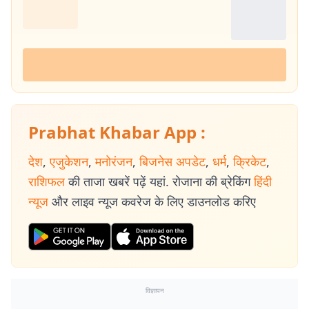
Prabhat Khabar App :
देश
,
एजुकेशन
,
मनोरंजन
,
बिजनेस अपडेट
,
धर्म
,
क्रिकेट
,
राशिफल
की ताजा खबरें पढ़ें यहां. रोजाना की ब्रेकिंग
हिंदी
न्यूज
और लाइव न्यूज कवरेज के लिए डाउनलोड करिए
विज्ञापन