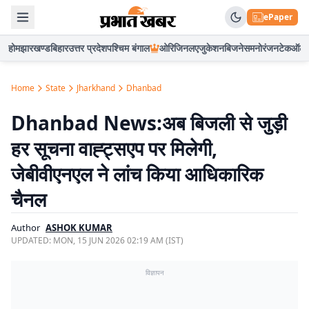
ePaper
होम
झारखण्ड
बिहार
उत्तर प्रदेश
पश्चिम बंगाल
ओरिजिनल
एजुकेशन
बिजनेस
मनोरंजन
टेक
ऑटो
Home
State
Jharkhand
Dhanbad
Dhanbad News:अब बिजली से जुड़ी
हर सूचना वाह्ट्सएप पर मिलेगी,
जेबीवीएनएल ने लांच किया आधिकारिक
चैनल
Author
ASHOK KUMAR
UPDATED:
MON, 15 JUN 2026 02:19 AM (IST)
विज्ञापन