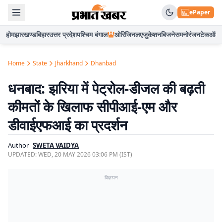
ePaper
होम
झारखण्ड
बिहार
उत्तर प्रदेश
पश्चिम बंगाल
ओरिजिनल
एजुकेशन
बिजनेस
मनोरंजन
टेक
ऑटो
Home
State
Jharkhand
Dhanbad
धनबाद: झरिया में पेट्रोल-डीजल की बढ़ती
कीमतों के खिलाफ सीपीआई-एम और
डीवाईएफआई का प्रदर्शन
Author
SWETA VAIDYA
UPDATED:
WED, 20 MAY 2026 03:06 PM (IST)
विज्ञापन