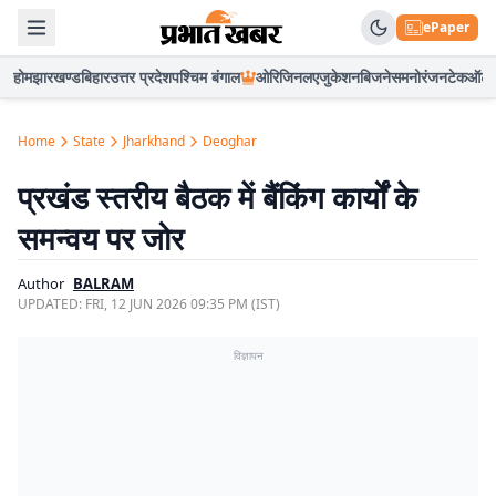
ePaper
होम
झारखण्ड
बिहार
उत्तर प्रदेश
पश्चिम बंगाल
ओरिजिनल
एजुकेशन
बिजनेस
मनोरंजन
टेक
ऑटो
Home
State
Jharkhand
Deoghar
प्रखंड स्तरीय बैठक में बैंकिंग कार्यों के
समन्वय पर जोर
Author
BALRAM
UPDATED:
FRI, 12 JUN 2026 09:35 PM (IST)
विज्ञापन