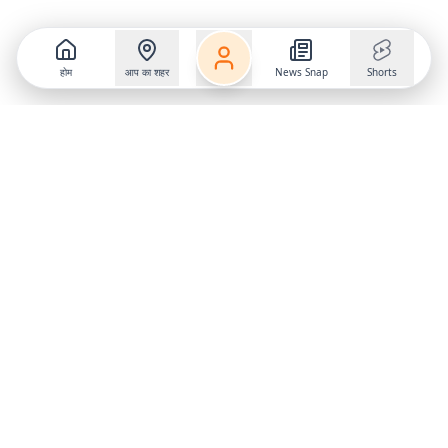
होम
आप का शहर
News Snap
Shorts
Follow us on
X
Download Mobile App
State
›
Jharkhand
›
Hindi News
Gumla News