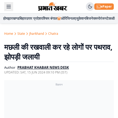
ePaper
होम
झारखण्ड
बिहार
उत्तर प्रदेश
पश्चिम बंगाल
ओरिजिनल
एजुकेशन
बिजनेस
मनोरंजन
टेक
ऑटो
Home
State
Jharkhand
Chatra
मछली की रखवाली कर रहे लोगों पर पथराव,
झोपड़ी जलायी
Author
PRABHAT KHABAR NEWS DESK
UPDATED:
SAT, 15 JUN 2024 09:10 PM (IST)
विज्ञापन