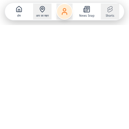
होम
आप का शहर
News Snap
Shorts
Follow us on
X
Download Mobile App
State
›
Jharkhand
›
Hindi News
Gumla News
Bihar News
Dumka News