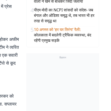
वालों ने खंभे से बांधकर जिंदा जलाया
ं प्रेस
4
पीएम मोदी का NCPI सांसदों को संदेश- जब
बंगाल और ओडिशा समृद्ध थे, तब भारत भी हर
तरह से समृद्ध था
5
10 अगस्त को ‘हर घर तिरंगा’ रैली
:
कोलकाता में बदलेगी ट्रैफिक व्यवस्था, बंद
ार होकर अफीम
रहेंगी प्रमुख सड़कें
ीम ने त्वरित
ान एक सवारी
विज्ञापन
ंपो से कूद
तस्कर को
ा. सप्लायर