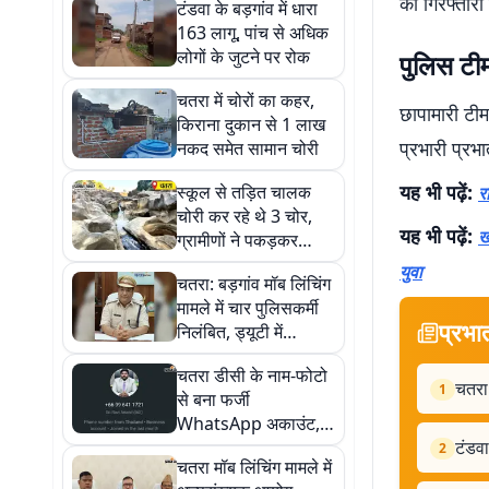
की गिरफ्तार
टंडवा के बड़गांव में धारा
163 लागू, पांच से अधिक
लोगों के जुटने पर रोक
पुलिस टी
चतरा में चोरों का कहर,
छापामारी टीम
किराना दुकान से 1 लाख
प्रभारी प्र
नकद समेत सामान चोरी
यह भी पढ़ें:
स्कूल से तड़ित चालक
र
चोरी कर रहे थे 3 चोर,
यह भी पढ़ें:
ख
ग्रामीणों ने पकड़कर
पुलिस को सौंपा
युवा
चतरा: बड़गांव मॉब लिंचिंग
मामले में चार पुलिसकर्मी
प्रभा
निलंबित, ड्यूटी में
लापरवाही पर SP की बड़ी
चतरा डीसी के नाम-फोटो
कार्रवाई
चतरा
1
से बना फर्जी
WhatsApp अकाउंट,
जिला प्रशासन ने जारी
टंडवा
2
चतरा मॉब लिंचिंग मामले में
की चेतावनी