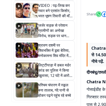
आखिर कब आएगी बहाली?
VIDEO : पढ़-लिख कर
देखें वीडियो
गवार बने प्रशांत किशोर,
Share
भरत भूषण तिवारी की माँ ने
कहा नहीं थी उम्मीद, बेटा
जर्जर सड़क से परेशान
था तो किसी को बोलने की
ग्रामीणों का अनोखा
नहीं थी हिम्मत
विरोध, सड़क पर धान
रोपकर और खाद डालकर
श्रावण दशमी पर
जताया आक्रोश
Chatra N
शिवभक्ति में डूबा बेतिया,
से 14.50
मनोकामना शिव मंदिर में
हुआ भव्य श्रृंगार
नीचे पढ़ें.
लिट्टीपाड़ा में डबल मर्डर
कांड का पुलिस ने किया
दीनबंधू/तस्ल
खुलासा, 12 घंटे में आरोपी
गिरफ्तार
Chatra 
पश्चिम चंपारण में स्कूल
गोसाईडीह के
बना तालाब, गंदे पानी से
होकर पढ़ने पहुंच रहे बच्चे
गिरफ्तार तस्
पास से 2.9