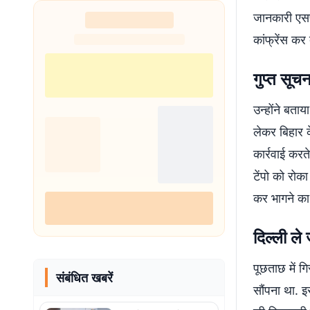
जानकारी एसपी
कांफ्रेंस कर 
गुप्त सूच
उन्होंने बता
लेकर बिहार क
कार्रवाई कर
टेंपो को रोक
कर भागने का
दिल्ली ले
पूछताछ में 
संबंधित खबरें
सौंपना था. इ