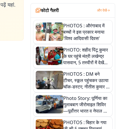
ढ़ें यहां.
फोटो गैलरी
और देखें
PHOTOS : औरंगाबाद में
बच्चों ने इस प्रकार मनाया
'विश्व आदिवासी दिवस'
PHOTO: शहीद पिंटू कुमार
के घर पहुंचे मंत्री लखेन्द्र
पासवान, 5 तस्वीरों में देखें
उस भावुक पल की पूरी
PHOTOS : DM बने
कहानी
टीचर, स्कूल पहुंचकर उठाया
चॉक-डस्टर; नीतीश कुमार के
इस चहेते अधिकारी को
Photo Story: पूर्णिया का
जानिए
गुलाबबाग जीरोमाइल शिविर
—पूर्वोत्तर भारत व नेपाल के
कांवरियों का प्रमुख सेवा धाम
PHOTOS : बिहार के गया
जी की 5 मशहूर मिठाइयां,