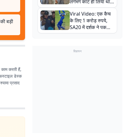
लगभग काट ही लिया था,
न्यूजीलैंड सीरीज से पहले
Viral Video: एक कैच
बाल-बाल बचे
के लिए 1 करोड़ रुपये,
P की बड़ी
SA20 में दर्शक ने पकड़ा
एक हाथ से गजब का कैच
विज्ञापन
र काम करती हैं,
इफस्टाइल डेस्क
 श्यामा प्रसाद