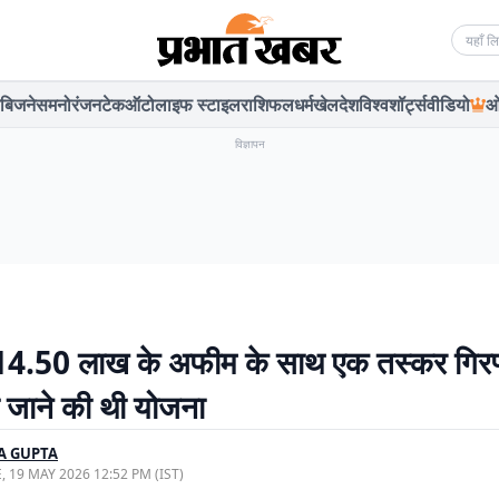
Searc
बिजनेस
मनोरंजन
टेक
ऑटो
लाइफ स्टाइल
राशिफल
धर्म
खेल
देश
विश्व
शॉर्ट्स
वीडियो
ओ
विज्ञापन
14.50 लाख के अफीम के साथ एक तस्कर गिरफ
े जाने की थी योजना
A GUPTA
, 19 MAY 2026 12:52 PM (IST)