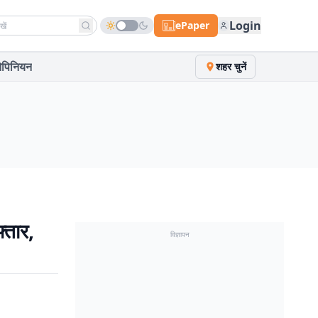
h news
Login
ePaper
पिनियन
शहर चुनें
्तार,
विज्ञापन