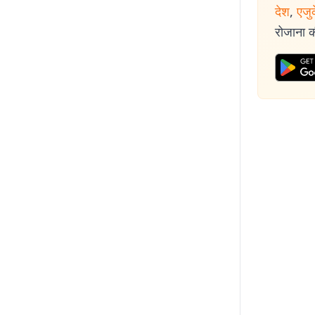
देश
,
एजु
रोजाना की