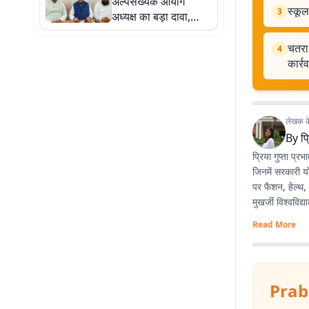
अल्पसंख्यक आयोग
स्कूल
3
अध्यक्ष का बड़ा दावा,
बोले- घटना के दोषियों पर
होगी सख्त कार्रवाई
चतरा:
4
कार्र
लेखक के 
By
प्
प्रिया गुप्ता प्
जिनमें सरकारी य
पर फैशन, हेल्थ, 
मुखर्जी विश्वविद
Read More
Prab