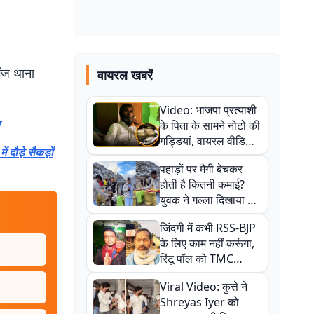
गंज थाना
वायरल खबरें
Video: भाजपा प्रत्याशी
के पिता के सामने नोटों की
गड्डियां, वायरल वीडियो
 दौड़े सैकड़ों
से राजनीति में उबाल,
पहाड़ों पर मैगी बेचकर
अजित महतो बोले- TMC
होती है कितनी कमाई?
की गंदी चाल
युवक ने गल्ला दिखाया तो
नौकरी वालों के खड़े हो गए
जिंदगी में कभी RSS-BJP
कान
के लिए काम नहीं करूंगा,
रिंटू पॉल को TMC
ऑफिस में ले जाकर पीटा,
Viral Video: कुत्ते ने
Video वायरल
Shreyas Iyer को