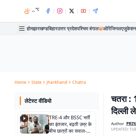
°C
|
|
|
|
--
होम
झारखण्ड
बिहार
उत्तर प्रदेश
पश्चिम बंगाल
ओरिजिनल
एजुकेशन
Home
State
Jharkhand
Chatra
चतरा : 
लेटेस्ट वीडियो
दिल्ली ल
TRE-4 और BSSC भर्ती
का इंतजार, बढ़ती उम्र के
Author
PRIY
UPDATED:
TUE
बीच छात्रों का सवाल-