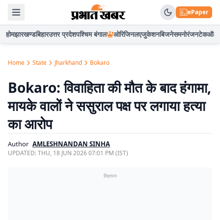
ePaper
होम
झारखण्ड
बिहार
उत्तर प्रदेश
पश्चिम बंगाल
ओरिजिनल
एजुकेशन
बिजनेस
मनोरंजन
टेक
ऑटो
Home
State
Jharkhand
Bokaro
Bokaro: विवाहिता की मौत के बाद हंगामा,
मायके वालों ने ससुराल पक्ष पर लगाया हत्या
का आरोप
Author
AMLESHNANDAN SINHA
UPDATED:
THU, 18 JUN 2026 07:01 PM (IST)
विज्ञापन