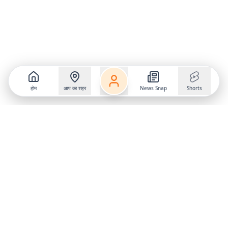
होम
आप का शहर
News Snap
Shorts
Follow us on
X
Download Mobile App