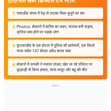
प्रभात खबर डिजिटल टॉप स्टोरी
नावाडीह जंगल में पेड़ से लटका मिला बुजुर्ग का शव
1
Photos: बोकारो में बारिश का कहर, तालाब बनी सड़क,
2
ड्रेनेज जाम होने पर भड़के लोग
फुटकाडीह के एक होटल में पुलिस की छापेमारी, एक किलो
3
गांजा समेत 147 बोतल अवैध शराब जब्त
बोकारो में सनकी ने मचाया तांडव: खेत जा रहे परिवार पर
4
कुल्हाड़ी से किया हमला, सास-ससुर और बहू की मौत
विज्ञापन