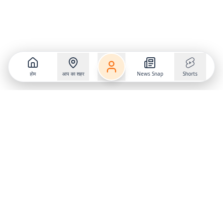
होम
आप का शहर
News Snap
Shorts
Follow us on
X
Download Mobile App