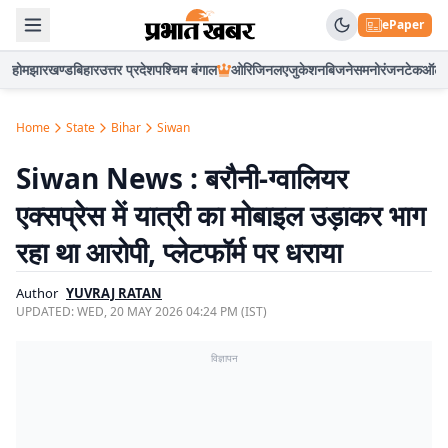
ePaper
होम
झारखण्ड
बिहार
उत्तर प्रदेश
पश्चिम बंगाल
ओरिजिनल
एजुकेशन
बिजनेस
मनोरंजन
टेक
ऑटो
Home
State
Bihar
Siwan
Siwan News : बरौनी-ग्वालियर
एक्सप्रेस में यात्री का मोबाइल उड़ाकर भाग
रहा था आरोपी, प्लेटफॉर्म पर धराया
Author
YUVRAJ RATAN
UPDATED:
WED, 20 MAY 2026 04:24 PM (IST)
विज्ञापन