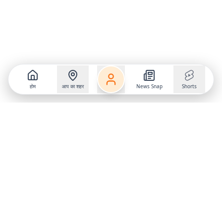
होम
आप का शहर
News Snap
Shorts
Follow us on
X
Download Mobile App