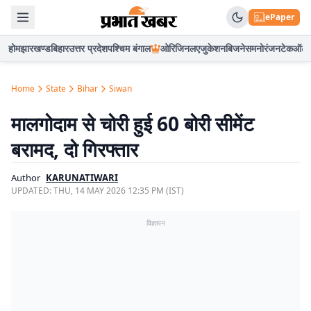
ePaper
होम
झारखण्ड
बिहार
उत्तर प्रदेश
पश्चिम बंगाल
ओरिजिनल
एजुकेशन
बिजनेस
मनोरंजन
टेक
ऑटो
Home
State
Bihar
Siwan
मालगोदाम से चोरी हुई 60 बोरी सीमेंट
बरामद, दो गिरफ्तार
Author
KARUNATIWARI
UPDATED:
THU, 14 MAY 2026 12:35 PM (IST)
विज्ञापन