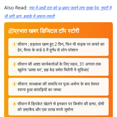
Also Read:
गया में आधी रात को धू-धूकर जलने लगा सूखा पेड़, गुमटी में
भी लगी आग, इलाके में अफरा-तफरी
प्रभात खबर डिजिटल टॉप स्टोरी
सीवान : हड़ताल खत्म हुए 2 दिन, फिर भी सड़क पर कचरे का
1
ढेर, मैरवा के वार्ड 6 में दुर्गंध से लोग परेशान
सीवान की आशा कार्यकर्ताओं के लिए पहल, 31 अगस्त तक
2
खुलेगा ‘आशा घर’, छह बेड समेत मिलेंगी ये सुविधाएं
सीवान: साधबाबा की समाधि पर पूजा-अर्चना के बाद देवघर
3
रवाना हुआ कांवड़ियों का जत्था
सीवान में क्रिकेट खेलने से इनकार पर किशोर की हत्या, दोषी
4
को उम्रकैद और एक लाख रुपये जुर्माना