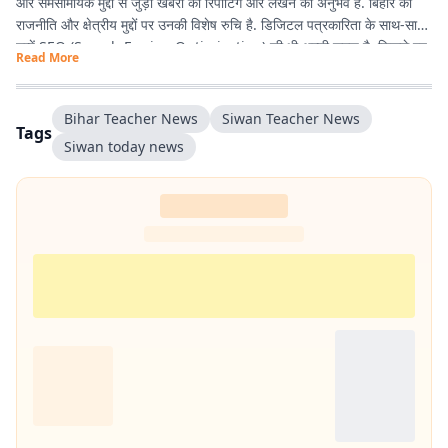
और समसामयिक मुद्दों से जुड़ी खबरों की रिपोर्टिंग और लेखन का अनुभव है. बिहार की
राजनीति और क्षेत्रीय मुद्दों पर उनकी विशेष रुचि है. डिजिटल पत्रकारिता के साथ-साथ
उन्हें SEO (Search Engine Optimization) की भी अच्छी समझ है, जिससे वह
Read More
पाठकों तक समय पर और प्रभावी ढंग से खबरें पहुंचाने में दक्ष हैं. तथ्यपरक, विश्वसनीय
और SEO-अनुकूल समाचार तैयार करना उनकी प्रमुख कार्यशैली है.
Bihar Teacher News
Siwan Teacher News
Tags
Siwan today news