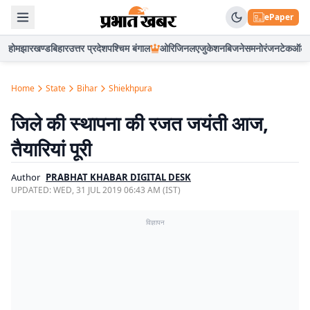
ePaper
होम
झारखण्ड
बिहार
उत्तर प्रदेश
पश्चिम बंगाल
ओरिजिनल
एजुकेशन
बिजनेस
मनोरंजन
टेक
ऑटो
Home
State
Bihar
Shiekhpura
जिले की स्थापना की रजत जयंती आज,
तैयारियां पूरी
Author
PRABHAT KHABAR DIGITAL DESK
UPDATED:
WED, 31 JUL 2019 06:43 AM (IST)
विज्ञापन