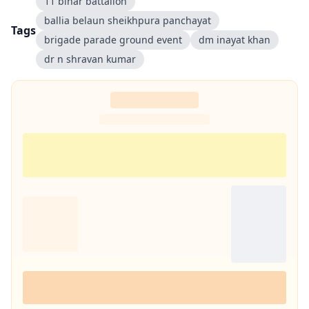
11 bihar battalion
ballia belaun sheikhpura panchayat
Tags
brigade parade ground event
dm inayat khan
dr n shravan kumar