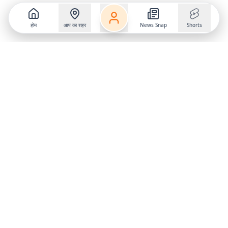
होम
आप का शहर
News Snap
Shorts
Follow us on
X
Download Mobile App
State
›
Jharkhand
›
Hindi News
Gumla News
Bihar News
Dumka News