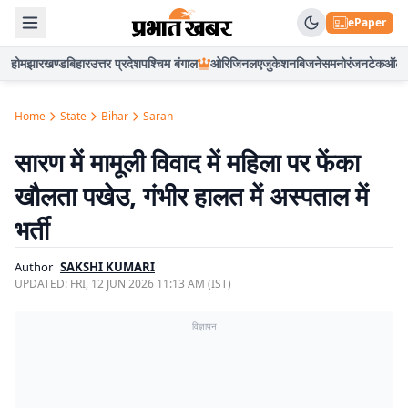
ePaper
होम
झारखण्ड
बिहार
उत्तर प्रदेश
पश्चिम बंगाल
ओरिजिनल
एजुकेशन
बिजनेस
मनोरंजन
टेक
ऑटो
Home
State
Bihar
Saran
सारण में मामूली विवाद में महिला पर फेंका
खौलता पखेउ, गंभीर हालत में अस्पताल में
भर्ती
Author
SAKSHI KUMARI
UPDATED:
FRI, 12 JUN 2026 11:13 AM (IST)
विज्ञापन