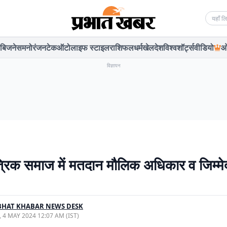
Searc
बिजनेस
मनोरंजन
टेक
ऑटो
लाइफ स्टाइल
राशिफल
धर्म
खेल
देश
विश्व
शॉर्ट्स
वीडियो
ओ
विज्ञापन
्रिक समाज में मतदान मौलिक अधिकार व जिम्मेद
BHAT KHABAR NEWS DESK
, 4 MAY 2024 12:07 AM (IST)