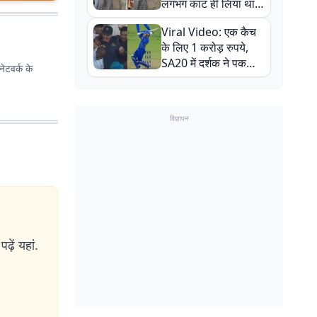
लगभग काट ही लिया था,
न्यूजीलैंड सीरीज से पहले
Viral Video: एक कैच
बाल-बाल बचे
के लिए 1 करोड़ रुपये,
SA20 में दर्शक ने पकड़ा
ेटवर्क के
एक हाथ से गजब का कैच
विज्ञापन
ढ़ें यहां.