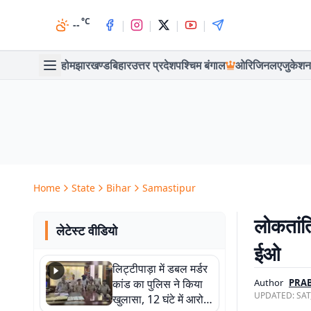
°C
|
|
|
|
--
होम
झारखण्ड
बिहार
उत्तर प्रदेश
पश्चिम बंगाल
ओरिजिनल
एजुकेशन
Home
State
Bihar
Samastipur
लोकतांत
लेटेस्ट वीडियो
ईओ
लिट्टीपाड़ा में डबल मर्डर
कांड का पुलिस ने किया
Author
PRA
UPDATED:
SAT
खुलासा, 12 घंटे में आरोपी