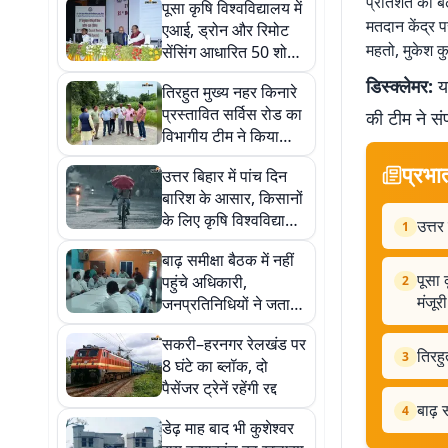
प्रतिशत को बढ
पूसा कृषि विश्वविद्यालय में
मतदान केंद्र 
एआई, ड्रोन और रिमोट
महतो, मुकेश कु
सेंसिंग आधारित 50 शोध
परियोजनाओं को मंजूरी
डिस्क्लेमर:
यह
तिरहुत मुख्य नहर किनारे
प्रस्तावित सर्विस रोड का
की टीम ने सं
विभागीय टीम ने किया
निरीक्षण
प्रभा
उत्तर बिहार में पांच दिन
बारिश के आसार, किसानों
के लिए कृषि विश्वविद्यालय
उत्तर
1
की एडवाइजरी जारी
बाढ़ समीक्षा बैठक में नहीं
पूसा 
पहुंचे अधिकारी,
2
मंजूरी
जनप्रतिनिधियों ने जताई
नाराजगी
सकरी–हरनगर रेलखंड पर
तिरहु
3
8 घंटे का ब्लॉक, दो
पैसेंजर ट्रेनें रहेंगी रद्द
बाढ़ 
4
डेढ़ माह बाद भी कुशेश्वर