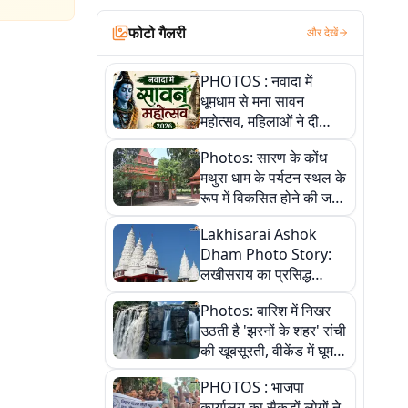
फोटो गैलरी
और देखें
PHOTOS : नवादा में
धूमधाम से मना सावन
महोत्सव, महिलाओं ने दी
सांस्कृतिक प्रस्तुतियां
Photos: सारण के कोंध
मथुरा धाम के पर्यटन स्थल के
रूप में विकसित होने की जगी
आस, 9 तस्वीरों में देखें पूरी
Lakhisarai Ashok
कहानी
Dham Photo Story:
लखीसराय का प्रसिद्ध
अशोक धाम—आस्था,
Photos: बारिश में निखर
श्रृंगार, अनुष्ठान और
उठती है 'झरनों के शहर' रांची
अलौकिक संध्या आरती के
की खूबसूरती, वीकेंड में घूम
विहंगम दृश्य
आएं ये 5 वादियां
PHOTOS : भाजपा
कार्यालय का सैकड़ों लोगों ने