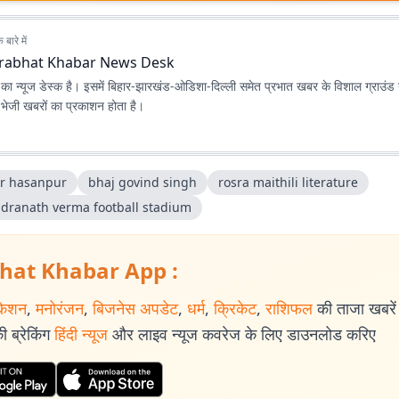
बारे में
rabhat Khabar News Desk
ा न्यूज डेस्क है। इसमें बिहार-झारखंड-ओडिशा-दिल्‍ली समेत प्रभात खबर के विशाल ग्राउंड न
ए भेजी खबरों का प्रकाशन होता है।
r hasanpur
bhaj govind singh
rosra maithili literature
dranath verma football stadium
hat Khabar App :
केशन
,
मनोरंजन
,
बिजनेस अपडेट
,
धर्म
,
क्रिकेट
,
राशिफल
की ताजा खबरें प
 ब्रेकिंग
हिंदी न्यूज
और लाइव न्यूज कवरेज के लिए डाउनलोड करिए