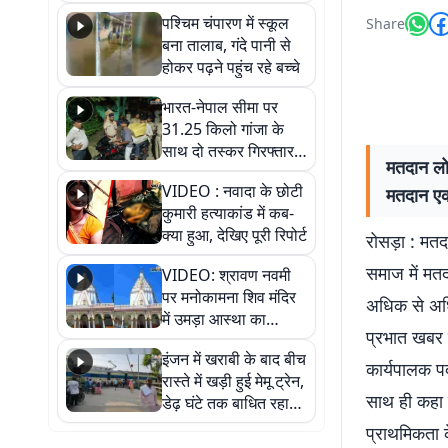
गिरफ्तार
पश्चिम चंपारण में स्कूल
Share
बना तालाब, गंदे पानी से
होकर पढ़ने पहुंच रहे बच्चे
भारत-नेपाल सीमा पर
31.25 किलो गांजा के
साथ दो तस्कर गिरफ्तार,
मतदान लो
नेपाली नंबर की बाइक
VIDEO : नवादा के छोटी
मतदान एक
जब्त
कुमारी हत्याकांड में कब-
क्या हुआ, देखिए पूरी रिपोर्ट
रोसड़ा : मत
समाज में मत
VIDEO: श्रावण नवमी
पर मनोकामना शिव मंदिर
अधिक से अधिक
में उमड़ा आस्था का
प्रभात खबर 
सैलाब, हर-हर महादेव के
इंजन में खराबी के बाद बीच
जयघोष से गूंजा परिसर
कार्यपालक पद
रास्ते में खड़ी हुई मेमू ट्रेन,
साथ ही कहा 
डेढ़ घंटे तक बाधित रहा
आवागमन
प्राथमिकता 