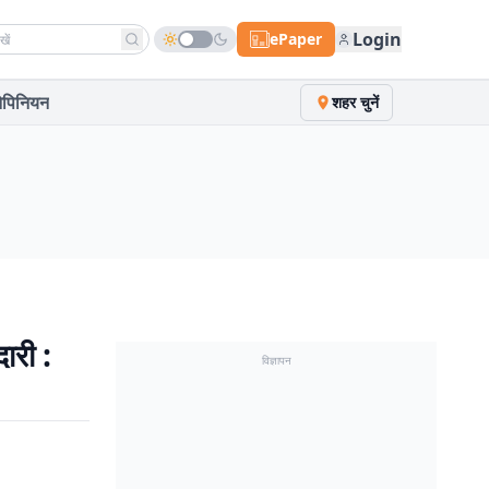
h news
Login
ePaper
पिनियन
शहर चुनें
ारी :
विज्ञापन