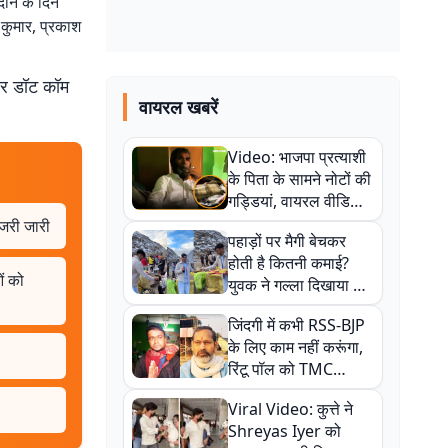
दान के दिन
कुमार, प्रकाश
बर डॉट कॉम
वायरल खबरें
Video: भाजपा प्रत्याशी
के पिता के सामने नोटों की
गड्डियां, वायरल वीडियो
से राजनीति में उबाल,
इजरी जारी
पहाड़ों पर मैगी बेचकर
अजित महतो बोले- TMC
होती है कितनी कमाई?
की गंदी चाल
ं को
युवक ने गल्ला दिखाया तो
नौकरी वालों के खड़े हो गए
जिंदगी में कभी RSS-BJP
कान
के लिए काम नहीं करूंगा,
रिंटू पॉल को TMC
ऑफिस में ले जाकर पीटा,
Viral Video: कुत्ते ने
Video वायरल
Shreyas Iyer को