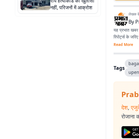
राय हत्याकांड का खुलासा
नहीं, परिजनों में आक्रोश
लेखक के 
By
P
यह प्रभात खबर क
रिपोर्ट्स के जरि
Read More
baga
Tags
upen
Prab
देश
,
एजु
रोजाना की